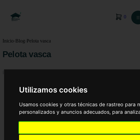
0
☰
Inicio
›
Blog
›
Pelota vasca
Pelota vasca
Índice
Utilizamos cookies
Pelota vasca
Modalidades de pelota vasca
Usamos cookies y otras técnicas de rastreo para 
Frontón corto de 30 metros
personalizados y anuncios adecuados, para analiza
Frontón corto de 36 metros
Frontón largo de 54 metros o Jai Alai
Trinquete