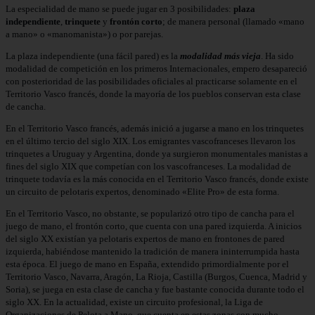
La especialidad de mano se puede jugar en 3 posibilidades:
plaza
independiente
,
trinquete
y
frontón corto
; de manera personal (llamado «mano
a mano» o «manomanista») o por parejas.
La plaza independiente (una fácil pared) es la
modalidad más vieja
. Ha sido
modalidad de competición en los primeros Internacionales, empero desapareció
con posterioridad de las posibilidades oficiales al practicarse solamente en el
Territorio Vasco francés, donde la mayoría de los pueblos conservan esta clase
de cancha.
En el Territorio Vasco francés, además inició a jugarse a mano en los trinquetes
en el último tercio del siglo XIX. Los emigrantes vascofranceses llevaron los
trinquetes a Uruguay y Argentina, donde ya surgieron monumentales manistas a
fines del siglo XIX que competían con los vascofranceses. La modalidad de
trinquete todavía es la más conocida en el Territorio Vasco francés, donde existe
un circuito de pelotaris expertos, denominado «Elite Pro» de esta forma.
En el Territorio Vasco, no obstante, se popularizó otro tipo de cancha para el
juego de mano, el frontón corto, que cuenta con una pared izquierda. A inicios
del siglo XX existían ya pelotaris expertos de mano en frontones de pared
izquierda, habiéndose mantenido la tradición de manera ininterrumpida hasta
esta época. El juego de mano en España, extendido primordialmente por el
Territorio Vasco, Navarra, Aragón, La Rioja, Castilla (Burgos, Cuenca, Madrid y
Soria), se juega en esta clase de cancha y fue bastante conocida durante todo el
siglo XX. En la actualidad, existe un circuito profesional, la Liga de
Organizaciones de Pelota a Mano, que cuenta en estas zonas con mucho