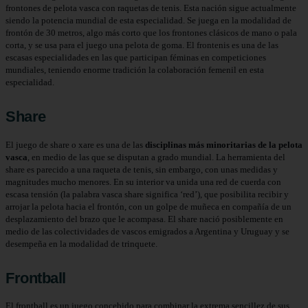
frontones de pelota vasca con raquetas de tenis. Esta nación sigue actualmente
siendo la potencia mundial de esta especialidad. Se juega en la modalidad de
frontón de 30 metros, algo más corto que los frontones clásicos de mano o pala
corta, y se usa para el juego una pelota de goma. El frontenis es una de las
escasas especialidades en las que participan féminas en competiciones
mundiales, teniendo enorme tradición la colaboración femenil en esta
especialidad.
Share
El juego de share o xare es una de las
disciplinas más minoritarias de la pelota
vasca
, en medio de las que se disputan a grado mundial. La herramienta del
share es parecido a una raqueta de tenis, sin embargo, con unas medidas y
magnitudes mucho menores. En su interior va unida una red de cuerda con
escasa tensión (la palabra vasca share significa ‘red’), que posibilita recibir y
arrojar la pelota hacia el frontón, con un golpe de muñeca en compañía de un
desplazamiento del brazo que le acompasa. El share nació posiblemente en
medio de las colectividades de vascos emigrados a Argentina y Uruguay y se
desempeña en la modalidad de trinquete.
Frontball
El frontball es un juego concebido para combinar la extrema sencillez de sus