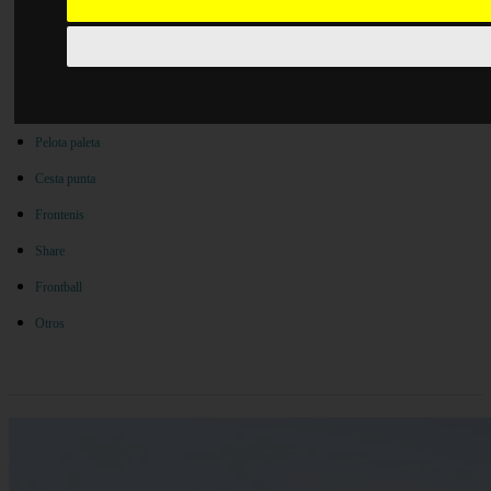
Especialidades de la pelota vasca
Pelota mano
Paleta goma maciza
Pelota paleta
Cesta punta
Frontenis
Share
Frontball
Otros