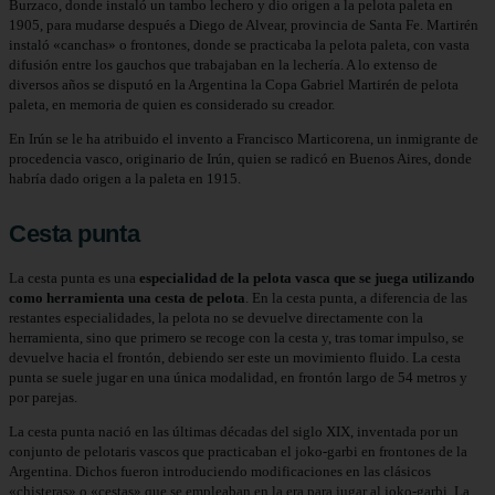
Burzaco, donde instaló un tambo lechero y dio origen a la pelota paleta en
1905, para mudarse después a Diego de Alvear, provincia de Santa Fe. Martirén
instaló «canchas» o frontones, donde se practicaba la pelota paleta, con vasta
difusión entre los gauchos que trabajaban en la lechería. A lo extenso de
diversos años se disputó en la Argentina la Copa Gabriel Martirén de pelota
paleta, en memoria de quien es considerado su creador.​​
En Irún se le ha atribuido el invento a Francisco Marticorena, un inmigrante de
procedencia vasco, originario de Irún, quien se radicó en Buenos Aires, donde
habría dado origen a la paleta en 1915.
Cesta punta
La cesta punta es una
especialidad de la pelota vasca que se juega utilizando
como herramienta una cesta de pelota
. En la cesta punta, a diferencia de las
restantes especialidades, la pelota no se devuelve directamente con la
herramienta, sino que primero se recoge con la cesta y, tras tomar impulso, se
devuelve hacia el frontón, debiendo ser este un movimiento fluido. La cesta
punta se suele jugar en una única modalidad, en frontón largo de 54 metros y
por parejas.
La cesta punta nació en las últimas décadas del siglo XIX, inventada por un
conjunto de pelotaris vascos que practicaban el joko-garbi en frontones de la
Argentina. Dichos fueron introduciendo modificaciones en las clásicos
«chisteras» o «cestas» que se empleaban en la era para jugar al joko-garbi. La