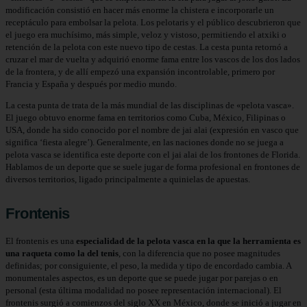
modificación consistió en hacer más enorme la chistera e incorporarle un
receptáculo para embolsar la pelota. Los pelotaris y el público descubrieron que
el juego era muchísimo, más simple, veloz y vistoso, permitiendo el atxiki o
retención de la pelota con este nuevo tipo de cestas. La cesta punta retornó a
cruzar el mar de vuelta y adquirió enorme fama entre los vascos de los dos lados
de la frontera, y de allí empezó una expansión incontrolable, primero por
Francia y España y después por medio mundo.
La cesta punta de trata de la más mundial de las disciplinas de «pelota vasca».
El juego obtuvo enorme fama en territorios como Cuba, México, Filipinas o
USA, donde ha sido conocido por el nombre de jai alai (expresión en vasco que
significa ‘fiesta alegre’). Generalmente, en las naciones donde no se juega a
pelota vasca se identifica este deporte con el jai alai de los frontones de Florida.
Hablamos de un deporte que se suele jugar de forma profesional en frontones de
diversos territorios, ligado principalmente a quinielas de apuestas.
Frontenis
El frontenis es una
especialidad de la pelota vasca en la que la herramienta es
una raqueta como la del tenis
, con la diferencia que no posee magnitudes
definidas; por consiguiente, el peso, la medida y tipo de encordado cambia. A
monumentales aspectos, es un deporte que se puede jugar por parejas o en
personal (esta última modalidad no posee representación internacional). El
frontenis surgió a comienzos del siglo XX en México, donde se inició a jugar en