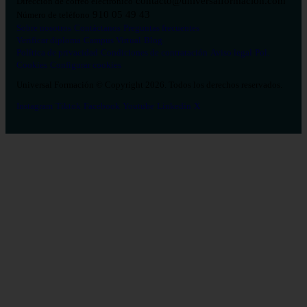
contacto@universalformacion.com
Dirección de correo electrónico
910 05 49 43
Número de teléfono
Sobre nosotros
Contáctanos
Preguntas frecuentes
Verificar diploma
Campus Virtual
Blog
Política de privacidad
Condiciones de contratación
Aviso legal
Pol.
Cookies
Configurar cookies
Universal Formación © Copyright 2026. Todos los derechos reservados.
Instagram
Tiktok
Facebook
Youtube
Linkedin
X
Salud
26
Enfermería
Psicología
Celador
TCAE
Medicina
Logopedia
Fisioterapia