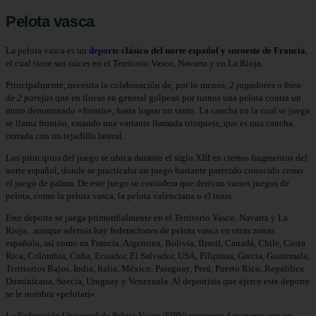
Pelota vasca
La pelota vasca es un
deporte
clásico del norte español y suroeste de Francia
,
el cual tiene sus raíces en el Territorio Vasco, Navarra y en La Rioja.​
Principalmente, necesita la colaboración de, por lo menos,
2 jugadores o bien
de 2 parejas
que en líneas en general golpean por turnos una pelota contra un
muro denominado «frontis», hasta lograr un tanto. La cancha en la cual se juega
se llama frontón, estando una variante llamada trinquete, que es una cancha
cerrada con un tejadillo lateral.
Los principios del juego se ubica durante el siglo XIII en ciertos fragmentos del
norte español,​ donde se practicaba un juego bastante parecido conocido como
el juego de palma. De este juego se considera que derivan varios juegos de
pelota, como la pelota vasca, la pelota valenciana o el tenis.
Este deporte se juega primordialmente en el Territorio Vasco, Navarra y La
Rioja, aunque además hay federaciones de pelota vasca en otras zonas
española, así como en Francia, Argentina, Bolivia, Brasil, Canadá, Chile, Costa
Rica, Colombia, Cuba, Ecuador, El Salvador, USA, Filipinas, Grecia, Guatemala,
Territorios Bajos, India, Italia, México, Paraguay, Perú, Puerto Rico, República
Dominicana, Suecia, Uruguay y Venezuela.​ Al deportista que ejerce este deporte
se le nombra «pelotari».​
La Federación Universal de Pelota Vasca (FIPV) reconoce 4 maneras con un