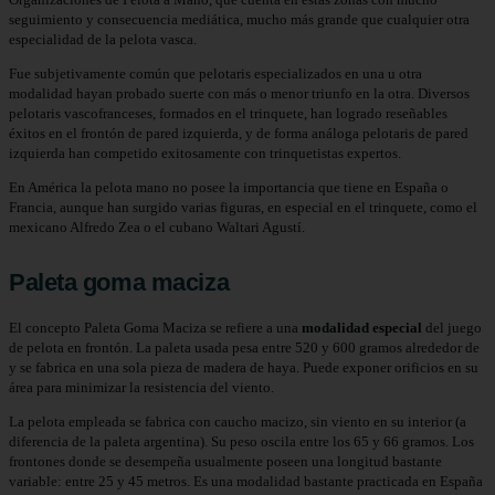
seguimiento y consecuencia mediática, mucho más grande que cualquier otra
especialidad de la pelota vasca.
Fue subjetivamente común que pelotaris especializados en una u otra
modalidad hayan probado suerte con más o menor triunfo en la otra. Diversos
pelotaris vascofranceses, formados en el trinquete, han logrado reseñables
éxitos en el frontón de pared izquierda, y de forma análoga pelotaris de pared
izquierda han competido exitosamente con trinquetistas expertos.
En América la pelota mano no posee la importancia que tiene en España o
Francia, aunque han surgido varias figuras, en especial en el trinquete, como el
mexicano Alfredo Zea o el cubano Waltari Agustí.
Paleta goma maciza
El concepto Paleta Goma Maciza se refiere a una
modalidad especial
del juego
de pelota en frontón. La paleta usada pesa entre 520 y 600 gramos alrededor de
y se fabrica en una sola pieza de madera de haya. Puede exponer orificios en su
área para minimizar la resistencia del viento.
La pelota empleada se fabrica con caucho macizo, sin viento en su interior (a
diferencia de la paleta argentina). Su peso oscila entre los 65 y 66 gramos. Los
frontones donde se desempeña usualmente poseen una longitud bastante
variable: entre 25 y 45 metros. Es una modalidad bastante practicada en España