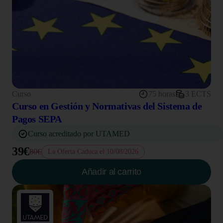
Curso
75 horas
3 ECTS
Curso en Gestión y Normativas del Sistema de
Pagos SEPA
Curso acreditado por UTAMED
39€
80€
La Oferta Caduca el 10/08/2026
Añadir al carrito