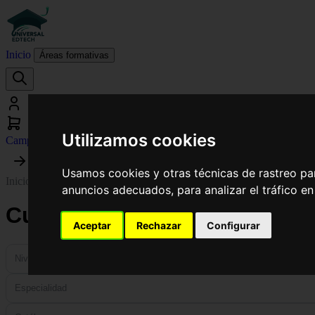
Inicio
Áreas formativas
Utilizamos cookies
Campus virtual
Usamos cookies y otras técnicas de rastreo pa
Inicio
›
Filosofía
anuncios adecuados, para analizar el tráfico e
Cursos y Expertos Online de
Aceptar
Rechazar
Configurar
Nivel
Especialidad