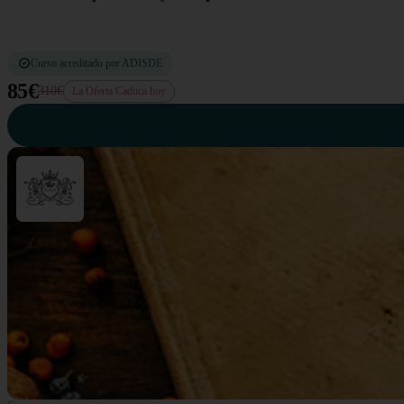
Curso acreditado por ADISDE
85€
310€
La Oferta Caduca hoy