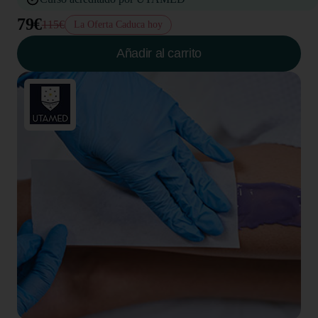
79€
115€
La Oferta Caduca hoy
Añadir al carrito