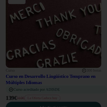
Curso
300 horas
Curso en Desarrollo Lingüístico Temprano en
Múltiples Idiomas
Curso acreditado por ADISDE
139€
310€
La Oferta Caduca hoy