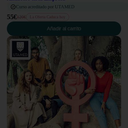
Curso acreditado por UTAMED
55€
120€
La Oferta Caduca hoy
Añadir al carrito