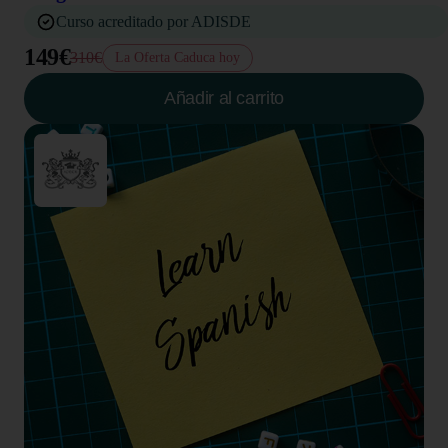
Curso acreditado por ADISDE
149€
310€
La Oferta Caduca hoy
Añadir al carrito