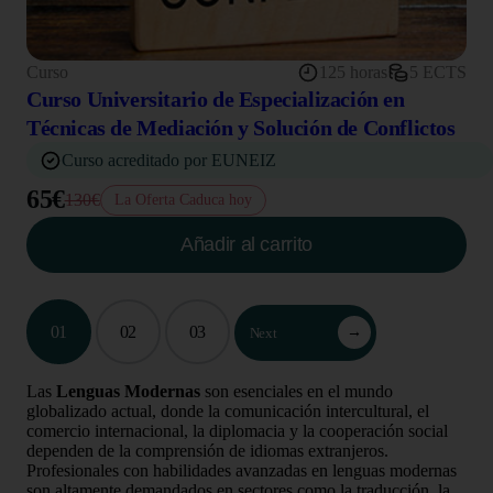
Curso
125 horas
5 ECTS
Curso Universitario de Especialización en
Técnicas de Mediación y Solución de Conflictos
Curso acreditado por EUNEIZ
65€
130€
La Oferta Caduca hoy
Añadir al carrito
01
02
03
→
Next
Las
Lenguas Modernas
son esenciales en el mundo
globalizado actual, donde la comunicación intercultural, el
comercio internacional, la diplomacia y la cooperación social
dependen de la comprensión de idiomas extranjeros.
Profesionales con habilidades avanzadas en lenguas modernas
son altamente demandados en sectores como la traducción, la