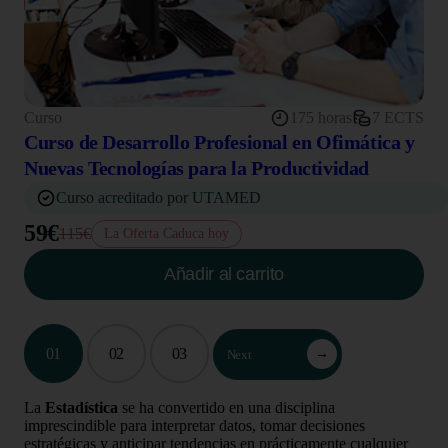
Curso
175 horas
7 ECTS
Curso de Desarrollo Profesional en Ofimática y
Nuevas Tecnologías para la Productividad
Curso acreditado por UTAMED
59€
115€
La Oferta Caduca hoy
Añadir al carrito
01
02
03
→
Next
La
Estadística
se ha convertido en una disciplina
imprescindible para interpretar datos, tomar decisiones
estratégicas y anticipar tendencias en prácticamente cualquier