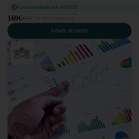
Curso acreditado por ADISDE
169€
410€
La Oferta Caduca hoy
Añadir al carrito