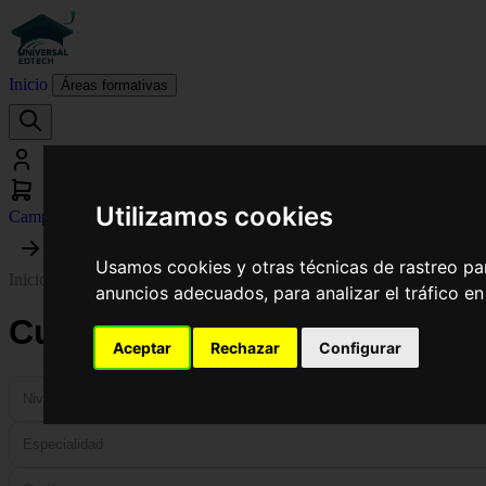
Inicio
Áreas formativas
Utilizamos cookies
Campus virtual
Usamos cookies y otras técnicas de rastreo pa
Inicio
›
Enseñanza y Animación Sociodeportiva
anuncios adecuados, para analizar el tráfico e
Cursos Online de Enseñanza
Aceptar
Rechazar
Configurar
Nivel
Especialidad