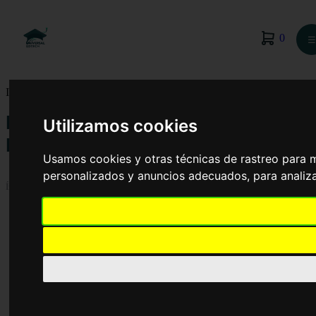
0
☰
Inicio
›
Blog
›
Navegación Marítima y Embarcaciones
Navegación Marítima y
Utilizamos cookies
Embarcaciones
Usamos cookies y otras técnicas de rastreo para 
personalizados y anuncios adecuados, para analiza
Índice
Navegación Marítima
Técnicas de navegación
Navegación costera
Navegación por estima
Navegación loxodrómica