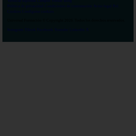
Verificar diploma
Campus Virtual
Blog
Política de privacidad
Condiciones de contratación
Aviso legal
Pol.
Cookies
Configurar cookies
Universal Formación © Copyright 2026. Todos los derechos reservados.
Instagram
Tiktok
Facebook
Youtube
Linkedin
X
Salud
26
Enfermería
Psicología
Celador
TCAE
Medicina
Logopedia
Fisioterapia
Terapia Ocupacional
Farmacia
Estética Integral y Bienestar