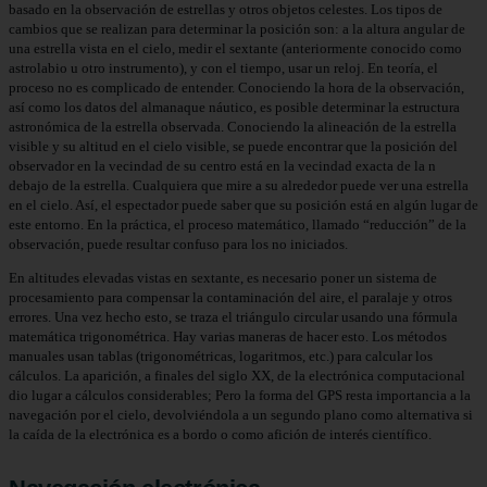
basado en la observación de estrellas y otros objetos celestes. Los tipos de
cambios que se realizan para determinar la posición son: a la altura angular de
una estrella vista en el cielo, medir el sextante (anteriormente conocido como
astrolabio u otro instrumento), y con el tiempo, usar un reloj. En teoría, el
proceso no es complicado de entender. Conociendo la hora de la observación,
así como los datos del almanaque náutico, es posible determinar la estructura
astronómica de la estrella observada. Conociendo la alineación de la estrella
visible y su altitud en el cielo visible, se puede encontrar que la posición del
observador en la vecindad de su centro está en la vecindad exacta de la n
debajo de la estrella. Cualquiera que mire a su alrededor puede ver una estrella
en el cielo. Así, el espectador puede saber que su posición está en algún lugar de
este entorno. En la práctica, el proceso matemático, llamado “reducción” de la
observación, puede resultar confuso para los no iniciados.
En altitudes elevadas vistas en sextante, es necesario poner un sistema de
procesamiento para compensar la contaminación del aire, el paralaje y otros
errores. Una vez hecho esto, se traza el triángulo circular usando una fórmula
matemática trigonométrica. Hay varias maneras de hacer esto. Los métodos
manuales usan tablas (trigonométricas, logaritmos, etc.) para calcular los
cálculos. La aparición, a finales del siglo XX, de la electrónica computacional
dio lugar a cálculos considerables; Pero la forma del GPS resta importancia a la
navegación por el cielo, devolviéndola a un segundo plano como alternativa si
la caída de la electrónica es a bordo o como afición de interés científico.