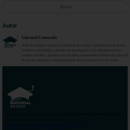
Email
Autor
Universal Formación
Todos los alumnos tienen la posibilidad de escribir y publicar post de interés
científico o tecnológico, artículos de investigación o de relevancia con los
estudios cursados, gracias a esta iniciativa promovemos el desarrollo personal
de nuestro alumnado y la posibilidad de darse a conocer si así lo desea.
contacto@universalformacion.com
Dirección de correo electrónico
910 05 49 43
Número de teléfono
Sobre nosotros
Contáctanos
Preguntas frecuentes