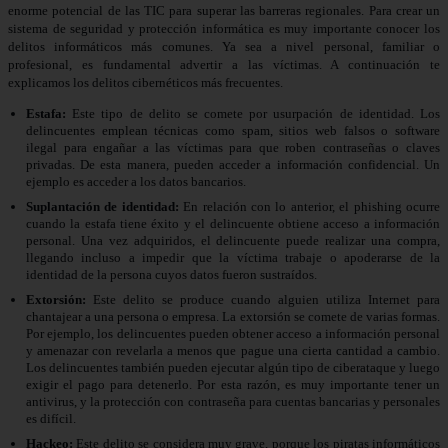
enorme potencial de las TIC para superar las barreras regionales. Para crear un
sistema de seguridad y protección informática es muy importante conocer los
delitos informáticos más comunes. Ya sea a nivel personal, familiar o
profesional, es fundamental advertir a las víctimas. A continuación te
explicamos los delitos cibernéticos más frecuentes.
Estafa:
Este tipo de delito se comete por usurpación de identidad. Los
delincuentes emplean técnicas como spam, sitios web falsos o software
ilegal para engañar a las víctimas para que roben contraseñas o claves
privadas. De esta manera, pueden acceder a información confidencial. Un
ejemplo es acceder a los datos bancarios.
Suplantación de identidad:
En relación con lo anterior, el phishing ocurre
cuando la estafa tiene éxito y el delincuente obtiene acceso a información
personal. Una vez adquiridos, el delincuente puede realizar una compra,
llegando incluso a impedir que la víctima trabaje o apoderarse de la
identidad de la persona cuyos datos fueron sustraídos.
Extorsión:
Este delito se produce cuando alguien utiliza Internet para
chantajear a una persona o empresa. La extorsión se comete de varias formas.
Por ejemplo, los delincuentes pueden obtener acceso a información personal
y amenazar con revelarla a menos que pague una cierta cantidad a cambio.
Los delincuentes también pueden ejecutar algún tipo de ciberataque y luego
exigir el pago para detenerlo. Por esta razón, es muy importante tener un
antivirus, y la protección con contraseña para cuentas bancarias y personales
es difícil.
Hackeo:
Este delito se considera muy grave, porque los piratas informáticos