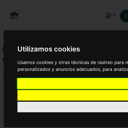
0
☰
Inicio
›
Blog
›
Los Delitos informáticos más comunes
Utilizamos cookies
Los Delitos informáticos más
comunes
Usamos cookies y otras técnicas de rastreo para 
personalizados y anuncios adecuados, para analiza
Índice
Introducción
Delitos informáticos más comunes
El impacto de los delitos informáticos
Prevención