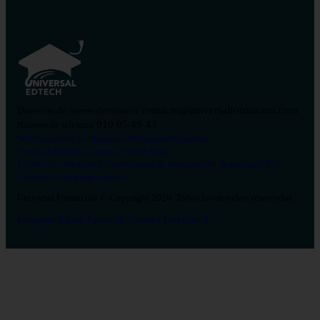
contacto@universalformacion.com
Dirección de correo electrónico
910 05 49 43
Número de teléfono
Sobre nosotros
Contáctanos
Preguntas frecuentes
Verificar diploma
Campus Virtual
Blog
Política de privacidad
Condiciones de contratación
Aviso legal
Pol.
Cookies
Configurar cookies
Universal Formación © Copyright 2026. Todos los derechos reservados.
Instagram
Tiktok
Facebook
Youtube
Linkedin
X
Salud
26
Enfermería