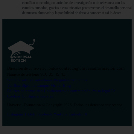
científico o tecnológico, artículos de investigación o de relevancia con los
estudios cursados, gracias a esta iniciativa promovemos el desarrollo personal
de nuestro alumnado y la posibilidad de darse a conocer si así lo desea.
contacto@universalformacion.com
Dirección de correo electrónico
910 05 49 43
Número de teléfono
Sobre nosotros
Contáctanos
Preguntas frecuentes
Verificar diploma
Campus Virtual
Blog
Política de privacidad
Condiciones de contratación
Aviso legal
Pol.
Cookies
Configurar cookies
Universal Formación © Copyright 2026. Todos los derechos reservados.
Instagram
Tiktok
Facebook
Youtube
Linkedin
X