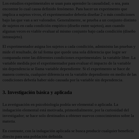
Los estudios experimentales se usan para aprender la causalidad; o sea, para
encontrar lo cual causa definido fenómeno. Para hacer un experimento que
implica a sujetos vivos, el experimentador debería diseñar 2 o más condiciones
bajo las que van a ser valorados. Generalmente, se prueba a un conjunto distinto
de sujetos en cada condición empírico (diseño entre sujetos), aun cuando
algunas veces es viable evaluar al mismo conjunto bajo cada condición (diseño
intrasujeto).
El experimentador asigna los sujetos a cada condición, administra las pruebas y
mide el resultado, de tal forma que quede una sola diferencia que logre ser
comparada entre las diferentes condiciones experimentales: la variable libre. La
variable medida por el experimentador para evaluar el impacto de la variable
sin dependencia se llama variable dependiente. Si el experimento se hace de
manera correcta, cualquier diferencia en la variable dependiente en medio de las
condiciones debería haber sido causada por la variable sin dependencia.
3. Investigación básica y aplicada
La averiguación en psicobiología podría ser elemental o aplicada. La
indagación elemental está motivada, primordialmente, por la curiosidad del
investigador; se hace solo destinados a obtener nuevos conocimientos sobre la
materia.
En contraste, con la indagación aplicada se busca producir cualquier beneficio
directo para una población definida.