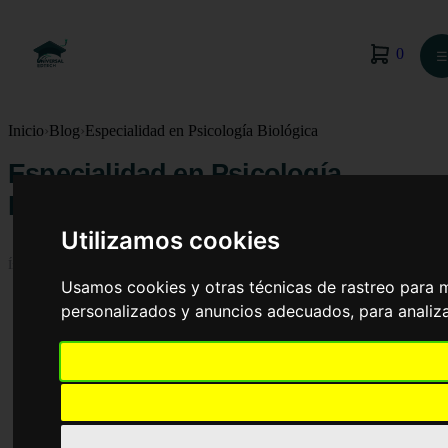
0
☰
Inicio
›
Blog
›
Especialidad en Psicología Biológica
Especialidad en Psicología
Biológica
Utilizamos cookies
Índice
Usamos cookies y otras técnicas de rastreo para 
personalizados y anuncios adecuados, para analiza
Introducción
¿Qué es y cómo surge la psicobiología?
Áreas de estudio
1. Enfermedad de Parkinson
2. Enfermedad de Huntington