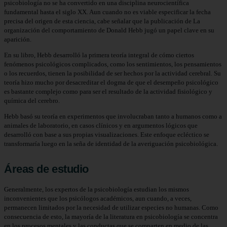
psicobiología no se ha convertido en una disciplina neurocientífica
fundamental hasta el siglo XX. Aun cuando no es viable especificar la fecha
precisa del origen de esta ciencia, cabe señalar que la publicación de La
organización del comportamiento de Donald Hebb jugó un papel clave en su
aparición.
En su libro, Hebb desarrolló la primera teoría integral de cómo ciertos
fenómenos psicológicos complicados, como los sentimientos, los pensamientos
o los recuerdos, tienen la posibilidad de ser hechos por la actividad cerebral. Su
teoría hizo mucho por desacreditar el dogma de que el desempeño psicológico
es bastante complejo como para ser el resultado de la actividad fisiológico y
química del cerebro.
Hebb basó su teoría en experimentos que involucraban tanto a humanos como a
animales de laboratorio, en casos clínicos y en argumentos lógicos que
desarrolló con base a sus propias visualizaciones. Este enfoque ecléctico se
transformaría luego en la seña de identidad de la averiguación psicobiológica.
Áreas de estudio
Generalmente, los expertos de la psicobiología estudian los mismos
inconvenientes que los psicólogos académicos, aun cuando, a veces,
permanecen limitados por la necesidad de utilizar especies no humanas. Como
consecuencia de esto, la mayoría de la literatura en psicobiología se concentra
en los procesos mentales y las conductas que se comparten en medio de las