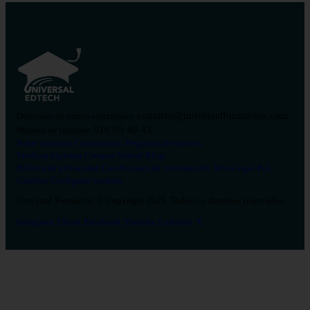
contacto@universalformacion.com
Dirección de correo electrónico
910 05 49 43
Número de teléfono
Sobre nosotros
Contáctanos
Preguntas frecuentes
Verificar diploma
Campus Virtual
Blog
Política de privacidad
Condiciones de contratación
Aviso legal
Pol.
Cookies
Configurar cookies
Universal Formación © Copyright 2026. Todos los derechos reservados.
Instagram
Tiktok
Facebook
Youtube
Linkedin
X
Salud
26
Enfermería