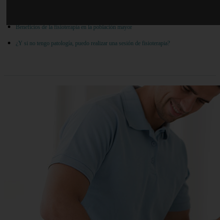
¿En qué situación está indicada la fisioterapia geriátrica?
Beneficios de la fisioterapia en la población mayor
¿Y si no tengo patología, puedo realizar una sesión de fisioterapia?