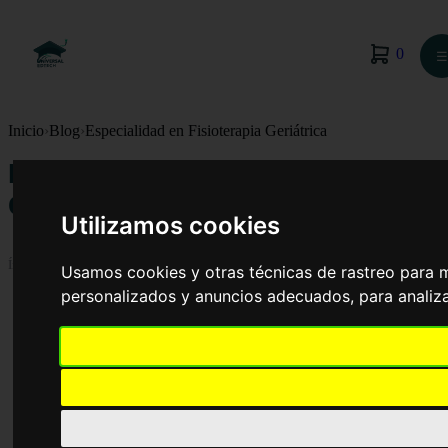
0
☰
Inicio
›
Blog
›
Especialidad en Fisioterapia Geriátrica
Especialidad en Fisioterapia
Geriátrica
Utilizamos cookies
Índice
Usamos cookies y otras técnicas de rastreo para 
personalizados y anuncios adecuados, para analiza
Fisioterapia geriátrica
Objetivos
La fisioterapia logra mejorar la autonomía de los mayores ofreciendo ayuda en su
movilidad
¿En qué consiste la fisioterapia geriátrica?