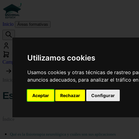
Inicio
Áreas formativas
Utilizamos cookies
Campus virtual
Usamos cookies y otras técnicas de rastreo pa
anuncios adecuados, para analizar el tráfico e
Inicio
›
Blog
›
Especialidad de Fisioterapia Neurológica
Especialidad de Fisioterapia 
Aceptar
Rechazar
Configurar
Índice
Qué es la fisioterapia neurológica y cuáles son sus aplicaciones