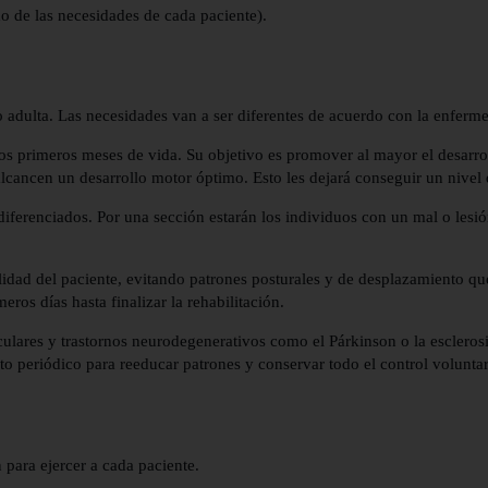
o de las necesidades de cada paciente).
o adulta. Las necesidades van a ser diferentes de acuerdo con la enferme
de los primeros meses de vida. Su objetivo es promover al mayor el desar
cancen un desarrollo motor óptimo. Esto les dejará conseguir un nivel de
 diferenciados. Por una sección estarán los individuos con un mal o les
ilidad del paciente, evitando patrones posturales y de desplazamiento q
meros días hasta finalizar la rehabilitación.
lares y trastornos neurodegenerativos como el Párkinson o la esclerosis
periódico para reeducar patrones y conservar todo el control voluntar
 para ejercer a cada paciente.