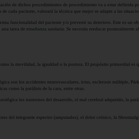
tación de dichos procedimientos de procedimiento va a estar definida po
n de cada paciente, valorará la técnica que mejor se adapte a las situacio
máxima funcionalidad del paciente y/o prevenir su deterioro. Este es un 
s una tarea de enseñanza sanitaria. Se necesita reeducar posturalmente
como la movilidad, la igualdad o la postura. El propósito primordial es q
gica son los accidentes neurovasculares, ictus, esclerosis múltiple, Pár
as como la parálisis de la cara, entre otras.
lógica los trastornos del desarrollo, el mal cerebral adquirido, la parális
res del integrante espectro (amputados), el dolor crónico, la fibromialgi