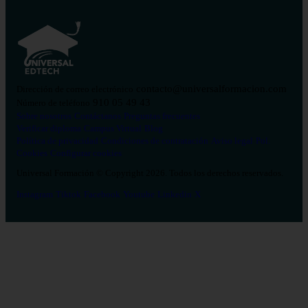
contacto@universalformacion.com
Dirección de correo electrónico
910 05 49 43
Número de teléfono
Sobre nosotros
Contáctanos
Preguntas frecuentes
Verificar diploma
Campus Virtual
Blog
Política de privacidad
Condiciones de contratación
Aviso legal
Pol.
Cookies
Configurar cookies
Universal Formación © Copyright 2026. Todos los derechos reservados.
Instagram
Tiktok
Facebook
Youtube
Linkedin
X
Salud
26
Enfermería
Psicología