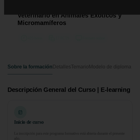
Curso Universitario de
Especialización en Auxiliar
Veterinario en Animales Exóticos y
Micromamíferos
425 horas
17 ECTS
Formato online
Sobre la formación
Detalles
Temario
Modelo de diploma
Descripción General del Curso | E-learning
Inicio de curso
La inscripción para este programa formativo está abierta durante el presente
año.