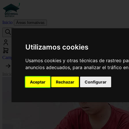
Inicio
Áreas formativas
Utilizamos cookies
Campus virtual
Usamos cookies y otras técnicas de rastreo pa
anuncios adecuados, para analizar el tráfico e
Inicio
›
Formación Profesional
›
Curso Superior en Técnico Profesional 
Aceptar
Rechazar
Configurar