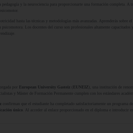
a pedagogía y la neurociencia para proporcionarte una formación completa. A tra
 psicomotor.
ricidad hasta las técnicas y metodologías más avanzadas. Aprenderás sobre el de
ón psicomotora. Los docentes del curso son profesionales altamente capacitados
rendizaje.
orgada por
European University Gasteiz
(
EUNEIZ
), una institución de reno
ecialistas y Máster de Formación Permanente cumplen con los estándares acadé
z
confirman que el estudiante ha completado satisfactoriamente un programa de
icación único
. Al acceder al enlace proporcionado en el diploma e introducir es