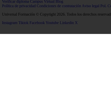
Verificar diploma
Campus Virtual
Blog
Política de privacidad
Condiciones de contratación
Aviso legal
Pol. C
Universal Formación © Copyright 2026. Todos los derechos reservad
Instagram
Tiktok
Facebook
Youtube
Linkedin
X
26
Salud
Ciencias
Enfermería
Química
Psicología
Biología
Celador
Biotecnología
TCAE
Tecnología de los Alim
Medicina
Geología
Logopedia
Ciencias Ambientales
Fisioterapia
Física
Terapia Ocupacional
Producción Agropecuar
Farmacia
Óptica y Optometría
Estética Integral y Bienestar
Matemáticas