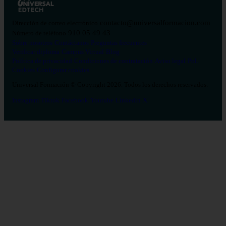
contacto@universalformacion.com
Dirección de correo electrónico
910 05 49 43
Número de teléfono
Sobre nosotros
Contáctanos
Preguntas frecuentes
Verificar diploma
Campus Virtual
Blog
Política de privacidad
Condiciones de contratación
Aviso legal
Pol.
Cookies
Configurar cookies
Universal Formación © Copyright 2026. Todos los derechos reservados.
Instagram
Tiktok
Facebook
Youtube
Linkedin
X
Salud
26
Enfermería
Psicología
Celador
TCAE
Medicina
Logopedia