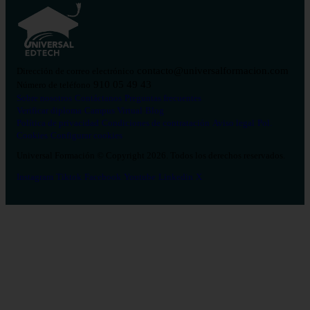
contacto@universalformacion.com
Dirección de correo electrónico
910 05 49 43
Número de teléfono
Sobre nosotros
Contáctanos
Preguntas frecuentes
Verificar diploma
Campus Virtual
Blog
Política de privacidad
Condiciones de contratación
Aviso legal
Pol.
Cookies
Configurar cookies
Universal Formación © Copyright 2026. Todos los derechos reservados.
Instagram
Tiktok
Facebook
Youtube
Linkedin
X
Salud
26
Enfermería
Psicología
Celador