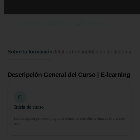
Curso Superior en Técnico
Educador de Calle
475 horas
19 ECTS
Formato online
Sobre la formación
Detalles
Temario
Modelo de diploma
Descripción General del Curso | E-learning
Inicio de curso
La inscripción para este programa formativo está abierta durante el presente
año.