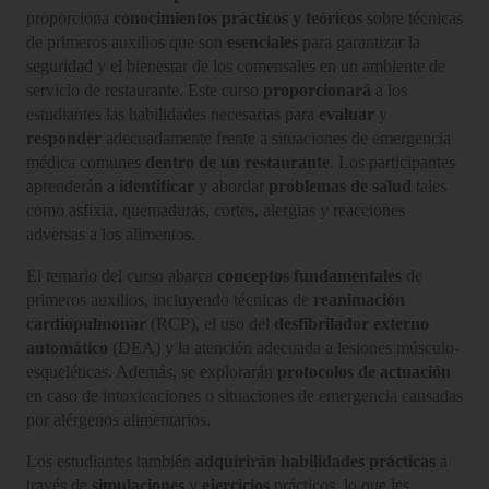
proporciona
conocimientos prácticos y teóricos
sobre técnicas
de primeros auxilios que son
esenciales
para garantizar la
seguridad y el bienestar de los comensales en un ambiente de
servicio de restaurante. Este curso
proporcionará
a los
estudiantes las habilidades necesarias para
evaluar
y
responder
adecuadamente frente a situaciones de emergencia
médica comunes
dentro de un restaurante
. Los participantes
aprenderán a
identificar
y abordar
problemas de salud
tales
como asfixia, quemaduras, cortes, alergias y reacciones
adversas a los alimentos.
El temario del curso abarca
conceptos fundamentales
de
primeros auxilios, incluyendo técnicas de
reanimación
cardiopulmonar
(RCP), el uso del
desfibrilador externo
automático
(DEA) y la atención adecuada a lesiones músculo-
esqueléticas. Además, se explorarán
protocolos de actuación
en caso de intoxicaciones o situaciones de emergencia causadas
por alérgenos alimentarios.
Los estudiantes también
adquirirán habilidades prácticas
a
través de
simulaciones
y
ejercicios
prácticos, lo que les