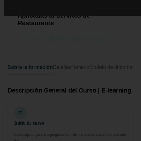
Curso de Desarrollo Profesional en
Técnicas de Primeros Auxilios
Aplicadas al Servicio de
Restaurante
150 horas
6 ECTS
Formato online
Sobre la formación
Detalles
Temario
Modelo de diploma
Descripción General del Curso | E-learning
Inicio de curso
La inscripción para este programa formativo está abierta durante el presente
año.