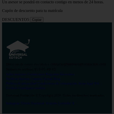
Un asesor se pondrá en contacto contigo en menos de 24 horas.
Cupón de descuento para tu matrícula
DESCUENTO5
Copiar
contacto@universalformacion.com
Dirección de correo electrónico
910 05 49 43
Número de teléfono
Sobre nosotros
Contáctanos
Preguntas frecuentes
Verificar diploma
Campus Virtual
Blog
Política de privacidad
Condiciones de contratación
Aviso legal
Pol.
Cookies
Configurar cookies
Universal Formación © Copyright 2026. Todos los derechos reservados.
Instagram
Tiktok
Facebook
Youtube
Linkedin
X