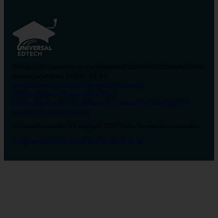
contacto@universalformacion.com
Dirección de correo electrónico
910 05 49 43
Número de teléfono
Sobre nosotros
Contáctanos
Preguntas frecuentes
Verificar diploma
Campus Virtual
Blog
Política de privacidad
Condiciones de contratación
Aviso legal
Pol.
Cookies
Configurar cookies
Universal Formación © Copyright 2026. Todos los derechos reservados.
Instagram
Tiktok
Facebook
Youtube
Linkedin
X
Salud
26
Enfermería
Psicología