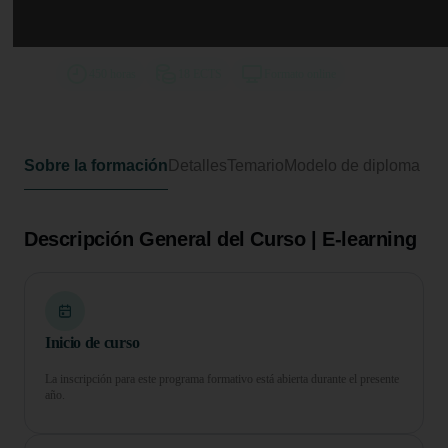
Curso Superior en Coaching
Deportivo
450 horas
18 ECTS
Formato online
Sobre la formación
Detalles
Temario
Modelo de diploma
Descripción General del Curso | E-learning
Inicio de curso
La inscripción para este programa formativo está abierta durante el presente
año.