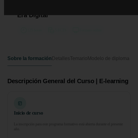
Curso en Estrategias para la
Gestión del Conocimiento en la
Era Digital
125 horas
5 ECTS
Formato online
Sobre la formación
Detalles
Temario
Modelo de diploma
Descripción General del Curso | E-learning
Inicio de curso
La inscripción para este programa formativo está abierta durante el presente
año.