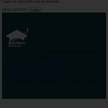
Cupón de descuento para tu matrícula
DESCUENTO5
Copiar
contacto@universalformacion.com
Dirección de correo electrónico
910 05 49 43
Número de teléfono
Sobre nosotros
Contáctanos
Preguntas frecuentes
Verificar diploma
Campus Virtual
Blog
Política de privacidad
Condiciones de contratación
Aviso legal
Pol.
Cookies
Configurar cookies
Universal Formación © Copyright 2026. Todos los derechos reservados.
Instagram
Tiktok
Facebook
Youtube
Linkedin
X