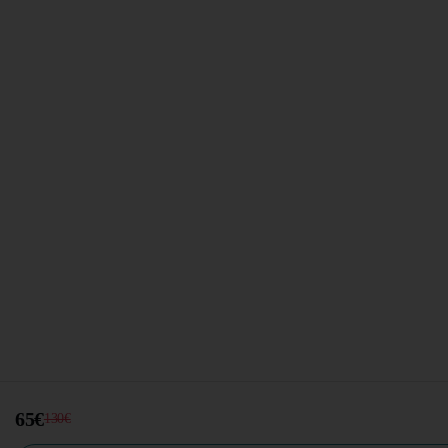
65€
130€