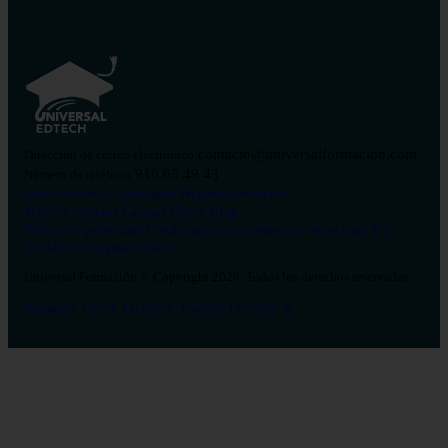
contacto@universalformacion.com
Dirección de correo electrónico
910 05 49 43
Número de teléfono
Sobre nosotros
Contáctanos
Preguntas frecuentes
Verificar diploma
Campus Virtual
Blog
Política de privacidad
Condiciones de contratación
Aviso legal
Pol.
Cookies
Configurar cookies
Universal Formación © Copyright 2026. Todos los derechos reservados.
Instagram
Tiktok
Facebook
Youtube
Linkedin
X
Salud
26
Enfermería