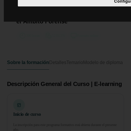
Curso Universitario de
Configu
Especialización en Fundamentos y
Aplicaciones de la Toxicología en
el Ámbito Forense
300 horas
12 ECTS
Formato online
Sobre la formación
Detalles
Temario
Modelo de diploma
Descripción General del Curso | E-learning
Inicio de curso
La inscripción para este programa formativo está abierta durante el presente
año.