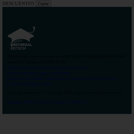
DESCUENTO5
Copiar
contacto@universalformacion.com
Dirección de correo electrónico
910 05 49 43
Número de teléfono
Sobre nosotros
Contáctanos
Preguntas frecuentes
Verificar diploma
Campus Virtual
Blog
Política de privacidad
Condiciones de contratación
Aviso legal
Pol.
Cookies
Configurar cookies
Universal Formación © Copyright 2026. Todos los derechos reservados.
Instagram
Tiktok
Facebook
Youtube
Linkedin
X
Salud
26