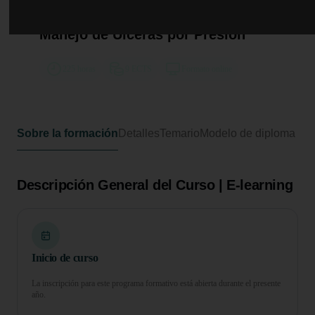
Curso Universitario de
Especialización en Prevención y
Manejo de Úlceras por Presión
225 horas
9 ECTS
Formato online
Sobre la formación
Detalles
Temario
Modelo de diploma
Descripción General del Curso | E-learning
Inicio de curso
La inscripción para este programa formativo está abierta durante el presente
año.