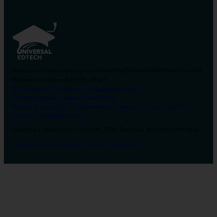
contacto@universalformacion.com
Dirección de correo electrónico
910 05 49 43
Número de teléfono
Sobre nosotros
Contáctanos
Preguntas frecuentes
Verificar diploma
Campus Virtual
Blog
Política de privacidad
Condiciones de contratación
Aviso legal
Pol.
Cookies
Configurar cookies
Universal Formación © Copyright 2026. Todos los derechos reservados.
Instagram
Tiktok
Facebook
Youtube
Linkedin
X
Salud
26
Enfermería
Psicología