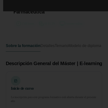
Máster de Formación Permanente
en Farmacia y Tecnología
Farmacéutica
1500 horas
60 ECTS
Formato online
Sobre la formación
Detalles
Temario
Modelo de diploma
Descripción General del Máster | E-learning
Inicio de curso
La inscripción para este programa formativo está abierta durante el presente
año.