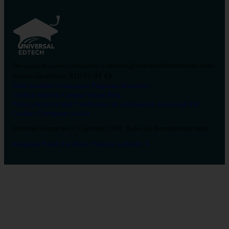
contacto@universalformacion.com
Dirección de correo electrónico
910 05 49 43
Número de teléfono
Sobre nosotros
Contáctanos
Preguntas frecuentes
Verificar diploma
Campus Virtual
Blog
Política de privacidad
Condiciones de contratación
Aviso legal
Pol.
Cookies
Configurar cookies
Universal Formación © Copyright 2026. Todos los derechos reservados.
Instagram
Tiktok
Facebook
Youtube
Linkedin
X
Salud
26
Enfermería
Psicología