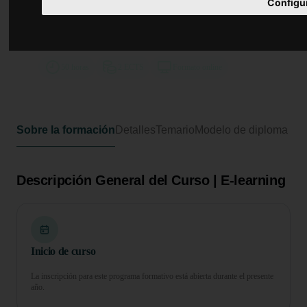
Curso en Depuración, Distribución
Configu
y Control de Fluidos en Procesos
Farmacéuticos
50 horas
2 ECTS
Formato online
Sobre la formación
Detalles
Temario
Modelo de diploma
Descripción General del Curso | E-learning
Inicio de curso
La inscripción para este programa formativo está abierta durante el presente
año.