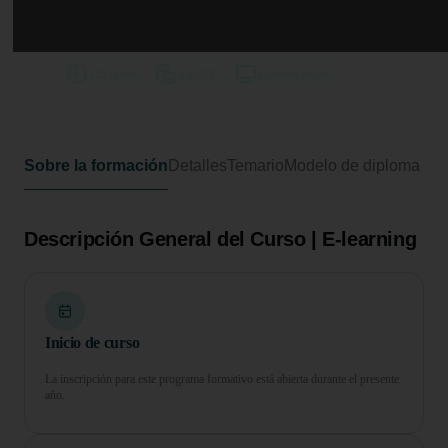
Curso en Tributación y Fiscalidad
en Operaciones Financieras
125 horas
5 ECTS
Formato online
Sobre la formación
Detalles
Temario
Modelo de diploma
Descripción General del Curso | E-learning
Inicio de curso
La inscripción para este programa formativo está abierta durante el presente
año.