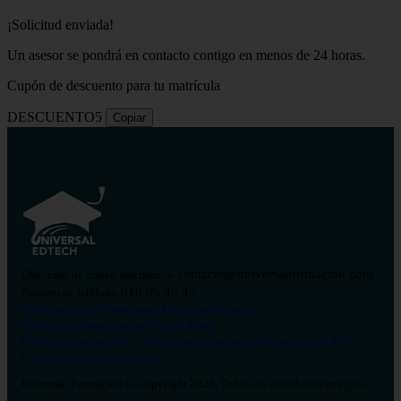
¡Solicitud enviada!
Un asesor se pondrá en contacto contigo en menos de 24 horas.
Cupón de descuento para tu matrícula
DESCUENTO5
Copiar
contacto@universalformacion.com
Dirección de correo electrónico
910 05 49 43
Número de teléfono
Sobre nosotros
Contáctanos
Preguntas frecuentes
Verificar diploma
Campus Virtual
Blog
Política de privacidad
Condiciones de contratación
Aviso legal
Pol.
Cookies
Configurar cookies
Universal Formación © Copyright 2026. Todos los derechos reservados.