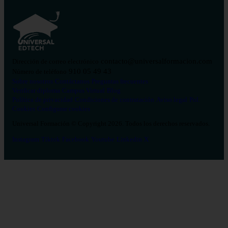
contacto@universalformacion.com
Dirección de correo electrónico
910 05 49 43
Número de teléfono
Sobre nosotros
Contáctanos
Preguntas frecuentes
Verificar diploma
Campus Virtual
Blog
Política de privacidad
Condiciones de contratación
Aviso legal
Pol.
Cookies
Configurar cookies
Universal Formación © Copyright 2026. Todos los derechos reservados.
Instagram
Tiktok
Facebook
Youtube
Linkedin
X
Salud
26
Enfermería
Psicología
Celador