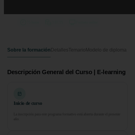
Curso en Operaciones en los
Mercados Financieros MIFID
75 horas
3 ECTS
Formato online
Sobre la formación
Detalles
Temario
Modelo de diploma
Descripción General del Curso | E-learning
Inicio de curso
La inscripción para este programa formativo está abierta durante el presente
año.