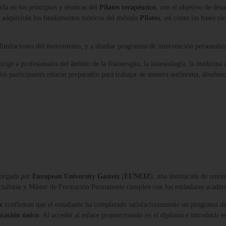
da en los principios y técnicas del
Pilates terapéutico
, con el objetivo de des
ma adquirirán los fundamentos teóricos del método
Pilates
, así como las bases ci
 limitaciones del movimiento, y a diseñar programas de intervención personaliza
irige a profesionales del ámbito de la fisioterapia, la kinesiología, la medicina
 los participantes estarán preparados para trabajar de manera autónoma, diseña
orgada por
European University Gasteiz
(
EUNEIZ
), una institución de reno
ecialistas y Máster de Formación Permanente cumplen con los estándares acadé
z
confirman que el estudiante ha completado satisfactoriamente un programa de
icación único
. Al acceder al enlace proporcionado en el diploma e introducir es