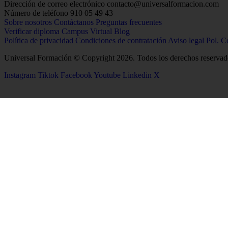
Dirección de correo electrónico
contacto@universalformacion.com
Número de teléfono
910 05 49 43
Sobre nosotros
Contáctanos
Preguntas frecuentes
Verificar diploma
Campus Virtual
Blog
Política de privacidad
Condiciones de contratación
Aviso legal
Pol. C
Universal Formación © Copyright 2026. Todos los derechos reservad
Instagram
Tiktok
Facebook
Youtube
Linkedin
X
26
Salud
Ciencias
Enfermería
Química
Psicología
Biología
Celador
Biotecnología
TCAE
Tecnología de los Alim
Medicina
Geología
Logopedia
Ciencias Ambientales
Fisioterapia
Física
Terapia Ocupacional
Producción Agropecuar