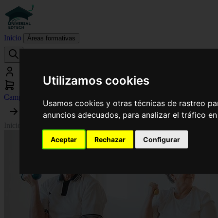
Inicio
Áreas formativas
Utilizamos cookies
Campus virtual
Usamos cookies y otras técnicas de rastreo pa
anuncios adecuados, para analizar el tráfico e
Inicio
›
Fisioterapia
›
Experto Universitario en Pilates Terapéutico y Reh
Aceptar
Rechazar
Configurar