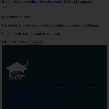
leído y acepto la
política de privacidad
Solicitar información
¡Solicitud enviada!
Un asesor se pondrá en contacto contigo en menos de 24 horas.
Cupón de descuento para tu matrícula
DESCUENTO5
Copiar
contacto@universalformacion.com
Dirección de correo electrónico
910 05 49 43
Número de teléfono
Sobre nosotros
Contáctanos
Preguntas frecuentes
Verificar diploma
Campus Virtual
Blog
Política de privacidad
Condiciones de contratación
Aviso legal
Pol.
Cookies
Configurar cookies