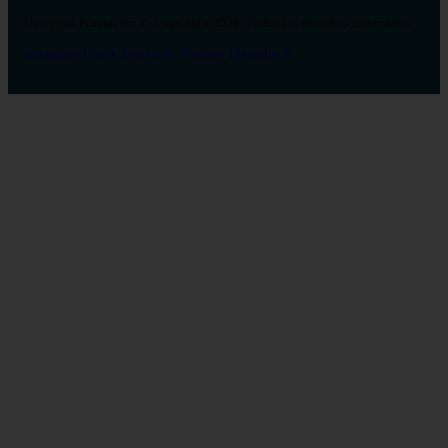
Universal Formación © Copyright 2026. Todos los derechos reservados.
Instagram
Tiktok
Facebook
Youtube
Linkedin
X
Salud
26
Enfermería
Psicología
Celador
TCAE
Medicina
Logopedia
Fisioterapia
Terapia Ocupacional
Farmacia
Estética Integral y Bienestar
Veterinaria