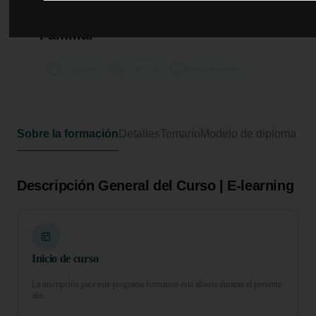
Curso de Desarrollo Profesional en
Regulación del Orden Personal y
Familiar
375 horas
15 ECTS
Formato online
Sobre la formación
Detalles
Temario
Modelo de diploma
Descripción General del Curso | E-learning
Inicio de curso
La inscripción para este programa formativo está abierta durante el presente
año.