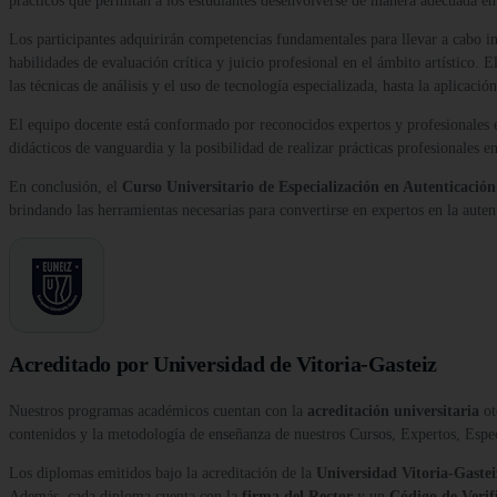
prácticos que permitan a los estudiantes desenvolverse de manera adecuada en
Los participantes adquirirán competencias fundamentales para llevar a cabo inv
habilidades de evaluación crítica y juicio profesional en el ámbito artístico.
las técnicas de análisis y el uso de tecnología especializada, hasta la aplicación
El equipo docente está conformado por reconocidos expertos y profesionales e
didácticos de vanguardia y la posibilidad de realizar prácticas profesionales e
En conclusión, el
Curso Universitario de Especialización en Autenticación
brindando las herramientas necesarias para convertirse en expertos en la autent
Acreditado por Universidad de Vitoria-Gasteiz
Nuestros programas académicos cuentan con la
acreditación universitaria
ot
contenidos y la metodología de enseñanza de nuestros Cursos, Expertos, Esp
Los diplomas emitidos bajo la acreditación de la
Universidad Vitoria-Gastei
Además, cada diploma cuenta con la
firma del Rector
y un
Código de Verif