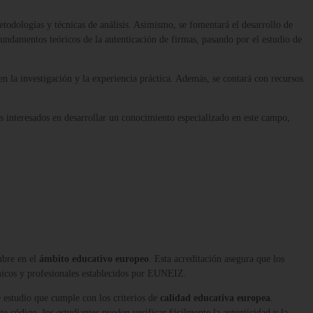
etodologías y técnicas de análisis. Asimismo, se fomentará el desarrollo de
fundamentos teóricos de la autenticación de firmas, pasando por el estudio de
 la investigación y la experiencia práctica. Además, se contará con recursos
s interesados en desarrollar un conocimiento especializado en este campo,
mbre en el
ámbito educativo europeo
. Esta acreditación asegura que los
micos y profesionales establecidos por EUNEIZ.
 estudio que cumple con los criterios de
calidad educativa europea
.
te código, los estudiantes pueden verificar fácilmente la autenticidad y la