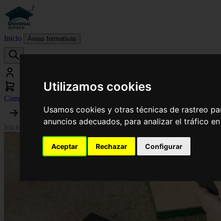
Inicio
Áreas formativas
Utilizamos cookies
Campus virtual
Usamos cookies y otras técnicas de rastreo pa
anuncios adecuados, para analizar el tráfico e
Inicio
›
Historia del Arte
›
Curso Universitario de Especialización en Aut
Aceptar
Rechazar
Configurar