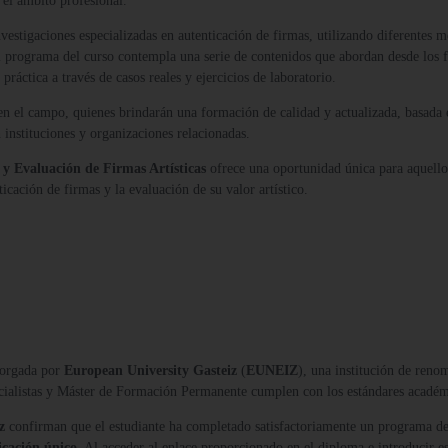
 el ámbito profesional.
estigaciones especializadas en autenticación de firmas, utilizando diferentes m
 El programa del curso contempla una serie de contenidos que abordan desde los 
 práctica a través de casos reales y ejercicios de laboratorio.
n el campo, quienes brindarán una formación de calidad y actualizada, basada en
n instituciones y organizaciones relacionadas.
 y Evaluación de Firmas Artísticas
ofrece una oportunidad única para aquello
icación de firmas y la evaluación de su valor artístico.
orgada por
European University Gasteiz
(
EUNEIZ
), una institución de reno
ecialistas y Máster de Formación Permanente cumplen con los estándares acadé
z
confirman que el estudiante ha completado satisfactoriamente un programa de
icación único
. Al acceder al enlace proporcionado en el diploma e introducir es