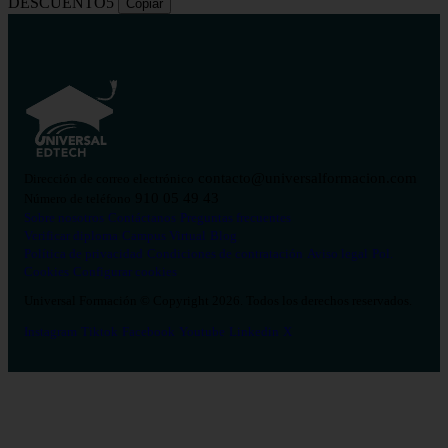
DESCUENTO5
Copiar
contacto@universalformacion.com
Dirección de correo electrónico
910 05 49 43
Número de teléfono
Sobre nosotros
Contáctanos
Preguntas frecuentes
Verificar diploma
Campus Virtual
Blog
Política de privacidad
Condiciones de contratación
Aviso legal
Pol.
Cookies
Configurar cookies
Universal Formación © Copyright 2026. Todos los derechos reservados.
Instagram
Tiktok
Facebook
Youtube
Linkedin
X
Salud
26