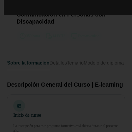
Curso Universitario de
Especialización en Habilidades de
Comunicación en Personas con
Discapacidad
350 horas
14 ECTS
Formato online
Sobre la formación
Detalles
Temario
Modelo de diploma
Descripción General del Curso | E-learning
Inicio de curso
La inscripción para este programa formativo está abierta durante el presente
año.