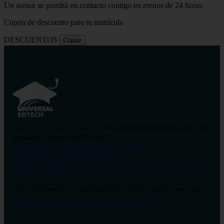
Un asesor se pondrá en contacto contigo en menos de 24 horas.
Cupón de descuento para tu matrícula
DESCUENTO5
Copiar
contacto@universalformacion.com
Dirección de correo electrónico
910 05 49 43
Número de teléfono
Sobre nosotros
Contáctanos
Preguntas frecuentes
Verificar diploma
Campus Virtual
Blog
Política de privacidad
Condiciones de contratación
Aviso legal
Pol.
Cookies
Configurar cookies
Universal Formación © Copyright 2026. Todos los derechos reservados.
Instagram
Tiktok
Facebook
Youtube
Linkedin
X