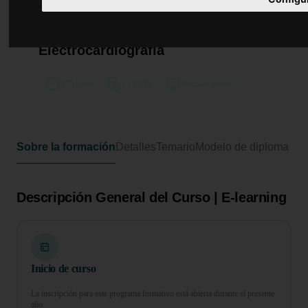
Curso Universitario de
Especialización en Interpretación y
Aplicación Clínica de la
Electrocardiografía
275 horas
11 ECTS
Formato online
Sobre la formación
Detalles
Temario
Modelo de diploma
Descripción General del Curso | E-learning
Inicio de curso
La inscripción para este programa formativo está abierta durante el presente
año.