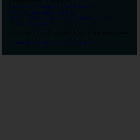
910 05 49 43
Número de teléfono
Sobre nosotros
Contáctanos
Preguntas frecuentes
Verificar diploma
Campus Virtual
Blog
Política de privacidad
Condiciones de contratación
Aviso legal
Pol.
Cookies
Configurar cookies
Universal Formación © Copyright 2026. Todos los derechos reservados.
Instagram
Tiktok
Facebook
Youtube
Linkedin
X
Salud
26
Enfermería
Psicología
Celador
TCAE
Medicina
Logopedia
Fisioterapia
Terapia Ocupacional