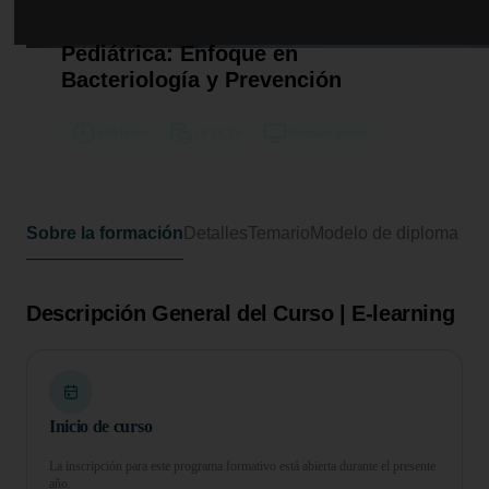
Curso Universitario de
Especialización en Infectología
Pediátrica: Enfoque en
Bacteriología y Prevención
450 horas
18 ECTS
Formato online
Sobre la formación
Detalles
Temario
Modelo de diploma
Descripción General del Curso | E-learning
Inicio de curso
La inscripción para este programa formativo está abierta durante el presente
año.