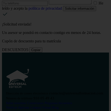
He
leído y acepto la
política de privacidad
Solicitar información
¡Solicitud enviada!
Un asesor se pondrá en contacto contigo en menos de 24 horas.
Cupón de descuento para tu matrícula
DESCUENTO5
Copiar
contacto@universalformacion.com
Dirección de correo electrónico
910 05 49 43
Número de teléfono
Sobre nosotros
Contáctanos
Preguntas frecuentes
Verificar diploma
Campus Virtual
Blog