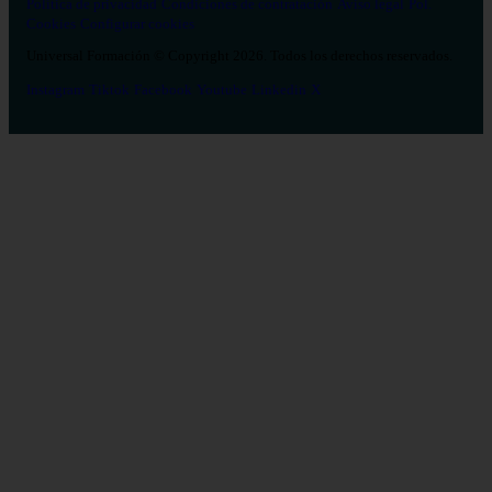
Política de privacidad
Condiciones de contratación
Aviso legal
Pol.
Cookies
Configurar cookies
Universal Formación © Copyright 2026. Todos los derechos reservados.
Instagram
Tiktok
Facebook
Youtube
Linkedin
X
Salud
26
Enfermería
Psicología
Celador
TCAE
Medicina
Logopedia
Fisioterapia
Terapia Ocupacional
Farmacia
Estética Integral y Bienestar