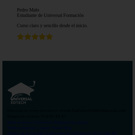
Pedro Malo
Estudiante de Universal Formación
Curso claro y sencillo desde el inicio.
contacto@universalformacion.com
Dirección de correo electrónico
910 05 49 43
Número de teléfono
Sobre nosotros
Contáctanos
Preguntas frecuentes
Verificar diploma
Campus Virtual
Blog
Política de privacidad
Condiciones de contratación
Aviso legal
Pol.