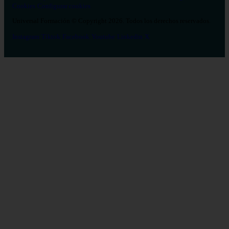
Cookies
Configurar cookies
Universal Formación © Copyright 2026. Todos los derechos reservados.
Instagram
Tiktok
Facebook
Youtube
Linkedin
X
Salud
26
Enfermería
Psicología
Celador
TCAE
Medicina
Logopedia
Fisioterapia
Terapia Ocupacional
Farmacia
Estética Integral y Bienestar
Veterinaria