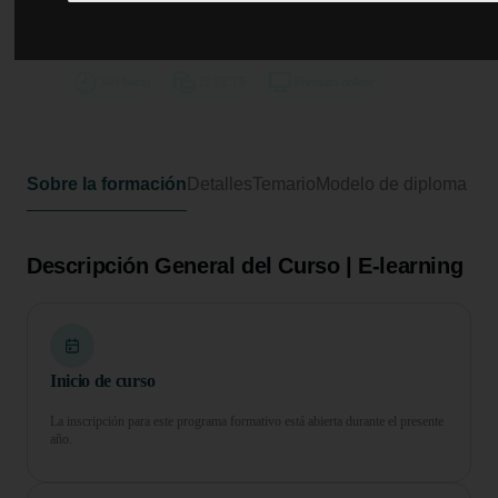
Curso Universitario de
Especialización en Traumatología
300 horas
12 ECTS
Formato online
Sobre la formación
Detalles
Temario
Modelo de diploma
Descripción General del Curso | E-learning
Inicio de curso
La inscripción para este programa formativo está abierta durante el presente
año.