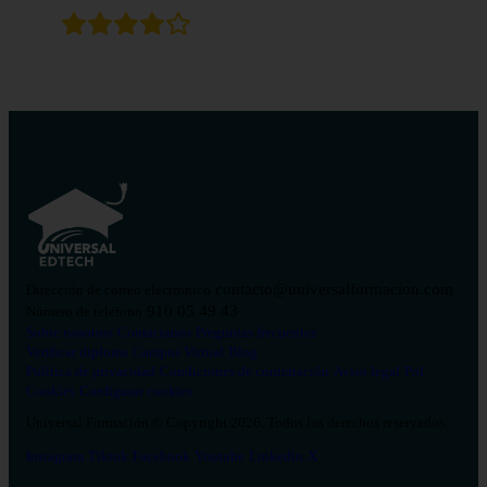
contacto@universalformacion.com
Dirección de correo electrónico
910 05 49 43
Número de teléfono
Sobre nosotros
Contáctanos
Preguntas frecuentes
Verificar diploma
Campus Virtual
Blog
Política de privacidad
Condiciones de contratación
Aviso legal
Pol.
Cookies
Configurar cookies
Universal Formación © Copyright 2026. Todos los derechos reservados.
Instagram
Tiktok
Facebook
Youtube
Linkedin
X