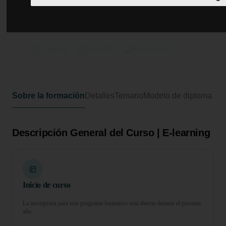
Curso Universitario de
Especialización en Enfermedades
e Infecciones Odontológicas
300 horas
12 ECTS
Formato online
Sobre la formación
Detalles
Temario
Modelo de diploma
Descripción General del Curso | E-learning
Inicio de curso
La inscripción para este programa formativo está abierta durante el presente
año.