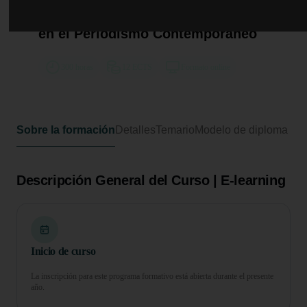
Curso de Desarrollo Profesional en
Técnicas Innovadoras y Creativas
en el Periodismo Contemporáneo
300 horas
12 ECTS
Formato online
Sobre la formación
Detalles
Temario
Modelo de diploma
Descripción General del Curso | E-learning
Inicio de curso
La inscripción para este programa formativo está abierta durante el presente
año.