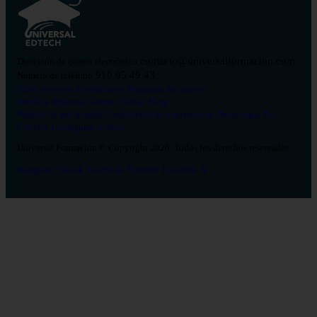
contacto@universalformacion.com
Dirección de correo electrónico
910 05 49 43
Número de teléfono
Sobre nosotros
Contáctanos
Preguntas frecuentes
Verificar diploma
Campus Virtual
Blog
Política de privacidad
Condiciones de contratación
Aviso legal
Pol.
Cookies
Configurar cookies
Universal Formación © Copyright 2026. Todos los derechos reservados.
Instagram
Tiktok
Facebook
Youtube
Linkedin
X
Salud
26
Enfermería
Psicología
Celador
TCAE