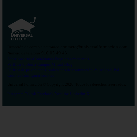
contacto@universalformacion.com
Dirección de correo electrónico
910 05 49 43
Número de teléfono
Sobre nosotros
Contáctanos
Preguntas frecuentes
Verificar diploma
Campus Virtual
Blog
Política de privacidad
Condiciones de contratación
Aviso legal
Pol.
Cookies
Configurar cookies
Universal Formación © Copyright 2026. Todos los derechos reservados.
Instagram
Tiktok
Facebook
Youtube
Linkedin
X
Salud
26
Enfermería