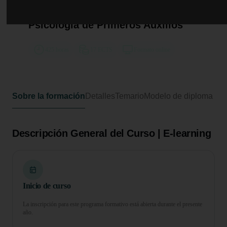
Curso Universitario de
Especialización en Técnico en
Psicología de Primeros Auxilios
425 horas
17 ECTS
Formato online
Sobre la formación
Detalles
Temario
Modelo de diploma
Descripción General del Curso | E-learning
Inicio de curso
La inscripción para este programa formativo está abierta durante el presente
año.