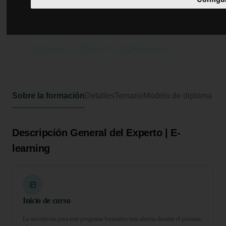
Experto Universitario en
Intervención Gerontológica y
Recuperación Funcional
500 horas
20 ECTS
Formato online
Sobre la formación
Detalles
Temario
Modelo de diploma
Descripción General del Experto | E-
learning
Inicio de curso
La inscripción para este programa formativo está abierta durante el presente