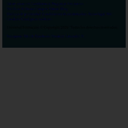
Sobre nosotros
Contáctanos
Preguntas frecuentes
Verificar diploma
Campus Virtual
Blog
Política de privacidad
Condiciones de contratación
Aviso legal
Pol.
Cookies
Configurar cookies
Universal Formación © Copyright 2026. Todos los derechos reservados.
Instagram
Tiktok
Facebook
Youtube
Linkedin
X
Salud
26
Enfermería
Psicología
Celador
TCAE
Medicina
Logopedia
Fisioterapia
Terapia Ocupacional
Farmacia