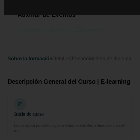
Curso Superior en Azafata y
Auxiliar de Eventos
475 horas
19 ECTS
Formato online
Sobre la formación
Detalles
Temario
Modelo de diploma
Descripción General del Curso | E-learning
Inicio de curso
La inscripción para este programa formativo está abierta durante el presente
año.