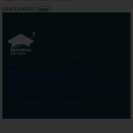
DESCUENTO5
Copiar
contacto@universalformacion.com
Dirección de correo electrónico
910 05 49 43
Número de teléfono
Sobre nosotros
Contáctanos
Preguntas frecuentes
Verificar diploma
Campus Virtual
Blog
Política de privacidad
Condiciones de contratación
Aviso legal
Pol.
Cookies
Configurar cookies
Universal Formación © Copyright 2026. Todos los derechos reservados.
Instagram
Tiktok
Facebook
Youtube
Linkedin
X