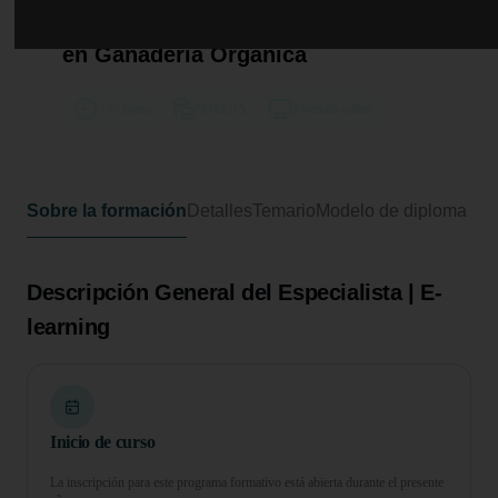
Especialista Universitario en
Manejo Sostenible y Tecnologías
en Ganadería Orgánica
750 horas
30 ECTS
Formato online
Sobre la formación
Detalles
Temario
Modelo de diploma
Descripción General del Especialista | E-
learning
Inicio de curso
La inscripción para este programa formativo está abierta durante el presente