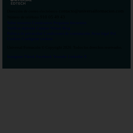
contacto@universalformacion.com
Dirección de correo electrónico
910 05 49 43
Número de teléfono
Sobre nosotros
Contáctanos
Preguntas frecuentes
Verificar diploma
Campus Virtual
Blog
Política de privacidad
Condiciones de contratación
Aviso legal
Pol.
Cookies
Configurar cookies
Universal Formación © Copyright 2026. Todos los derechos reservados.
Instagram
Tiktok
Facebook
Youtube
Linkedin
X
Salud
26
Enfermería
Psicología
Celador
TCAE
Medicina
Logopedia