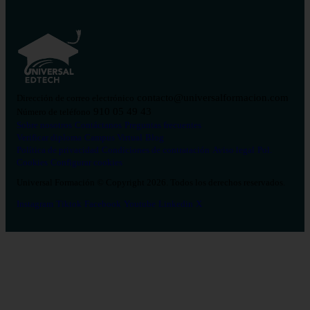
contacto@universalformacion.com
Dirección de correo electrónico
910 05 49 43
Número de teléfono
Sobre nosotros
Contáctanos
Preguntas frecuentes
Verificar diploma
Campus Virtual
Blog
Política de privacidad
Condiciones de contratación
Aviso legal
Pol.
Cookies
Configurar cookies
Universal Formación © Copyright 2026. Todos los derechos reservados.
Instagram
Tiktok
Facebook
Youtube
Linkedin
X
Salud
26
Enfermería
Psicología