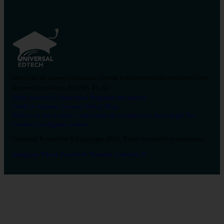
contacto@universalformacion.com
Dirección de correo electrónico
910 05 49 43
Número de teléfono
Sobre nosotros
Contáctanos
Preguntas frecuentes
Verificar diploma
Campus Virtual
Blog
Política de privacidad
Condiciones de contratación
Aviso legal
Pol.
Cookies
Configurar cookies
Universal Formación © Copyright 2026. Todos los derechos reservados.
Instagram
Tiktok
Facebook
Youtube
Linkedin
X
Salud
26
Enfermería