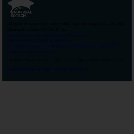
contacto@universalformacion.com
Dirección de correo electrónico
910 05 49 43
Número de teléfono
Sobre nosotros
Contáctanos
Preguntas frecuentes
Verificar diploma
Campus Virtual
Blog
Política de privacidad
Condiciones de contratación
Aviso legal
Pol.
Cookies
Configurar cookies
Universal Formación © Copyright 2026. Todos los derechos reservados.
Instagram
Tiktok
Facebook
Youtube
Linkedin
X
Salud
26
Enfermería
Psicología
Celador
TCAE