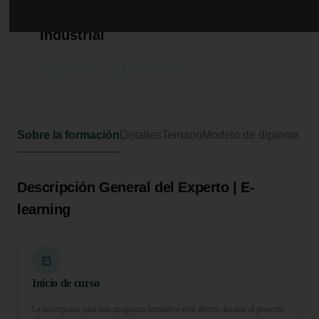
Experto en Diseño y Montaje de
Sistemas de Automatización
Industrial
500 horas
Formato online
Sobre la formación
Detalles
Temario
Modelo de diploma
Descripción General del Experto | E-
learning
Inicio de curso
La inscripción para este programa formativo está abierta durante el presente