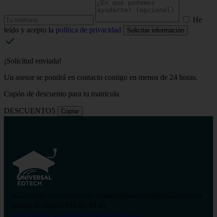
He
leído y acepto la
política de privacidad
Solicitar información
¡Solicitud enviada!
Un asesor se pondrá en contacto contigo en menos de 24 horas.
Cupón de descuento para tu matrícula
DESCUENTO5
Copiar
contacto@universalformacion.com
Dirección de correo electrónico
910 05 49 43
Número de teléfono
Sobre nosotros
Contáctanos
Preguntas frecuentes