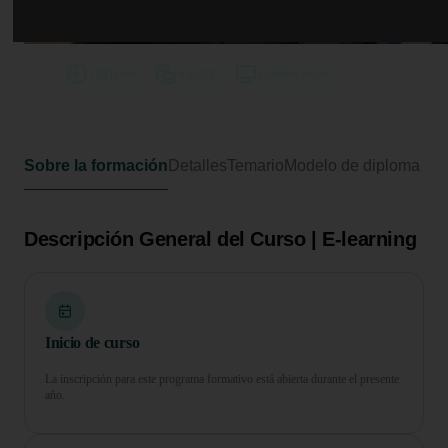
Curso de Desarrollo Profesional en
Desarrollo de Videojuegos HTML5
150 horas
6 ECTS
Formato online
Sobre la formación
Detalles
Temario
Modelo de diploma
Descripción General del Curso | E-learning
Inicio de curso
La inscripción para este programa formativo está abierta durante el presente
año.