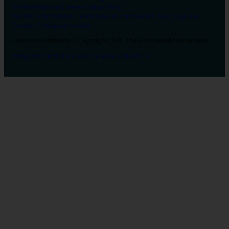
Verificar diploma
Campus Virtual
Blog
Política de privacidad
Condiciones de contratación
Aviso legal
Pol.
Cookies
Configurar cookies
Universal Formación © Copyright 2026. Todos los derechos reservados.
Instagram
Tiktok
Facebook
Youtube
Linkedin
X
Salud
26
Enfermería
Psicología
Celador
TCAE
Medicina
Logopedia
Fisioterapia
Terapia Ocupacional
Farmacia