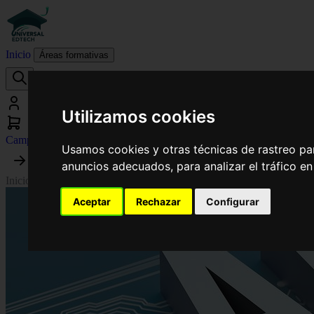
Inicio
Áreas formativas
Utilizamos cookies
Campus virtual
Usamos cookies y otras técnicas de rastreo pa
anuncios adecuados, para analizar el tráfico e
Inicio
›
Informática
›
Curso Universitario de Especialización en Inteligen
Aceptar
Rechazar
Configurar