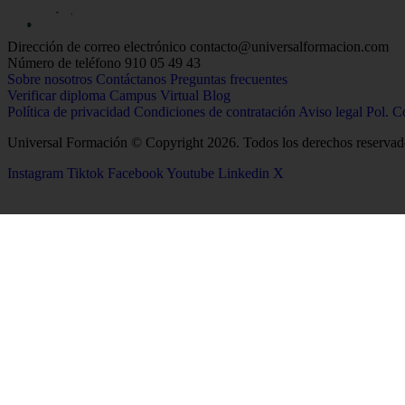
Dirección de correo electrónico
contacto@universalformacion.com
Número de teléfono
910 05 49 43
Sobre nosotros
Contáctanos
Preguntas frecuentes
Verificar diploma
Campus Virtual
Blog
Política de privacidad
Condiciones de contratación
Aviso legal
Pol. C
Universal Formación © Copyright 2026. Todos los derechos reservad
Instagram
Tiktok
Facebook
Youtube
Linkedin
X
26
Salud
Ciencias
Enfermería
Química
Psicología
Biología
Celador
Biotecnología
TCAE
Tecnología de los Alim
Medicina
Geología
Logopedia
Ciencias Ambientales