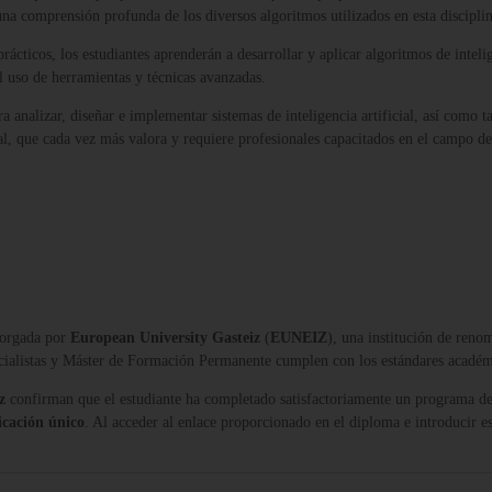
una comprensión profunda de los diversos algoritmos utilizados en esta disciplin
cticos, los estudiantes aprenderán a desarrollar y aplicar algoritmos de intelige
 uso de herramientas y técnicas avanzadas.
ara analizar, diseñar e implementar sistemas de inteligencia artificial, así com
l, que cada vez más valora y requiere profesionales capacitados en el campo de l
orgada por
European University Gasteiz
(
EUNEIZ
), una institución de reno
ecialistas y Máster de Formación Permanente cumplen con los estándares acadé
z
confirman que el estudiante ha completado satisfactoriamente un programa de
icación único
. Al acceder al enlace proporcionado en el diploma e introducir es