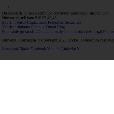
Dirección de correo electrónico
contacto@universalformacion.com
Número de teléfono
910 05 49 43
Sobre nosotros
Contáctanos
Preguntas frecuentes
Verificar diploma
Campus Virtual
Blog
Política de privacidad
Condiciones de contratación
Aviso legal
Pol. C
Universal Formación © Copyright 2026. Todos los derechos reservad
Instagram
Tiktok
Facebook
Youtube
Linkedin
X
26
Salud
Ciencias
Enfermería
Química
Psicología
Biología
Celador
Biotecnología
TCAE
Tecnología de los Alim
Medicina
Geología
Logopedia
Ciencias Ambientales