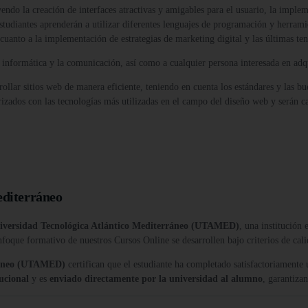
ndo la creación de interfaces atractivas y amigables para el usuario, la imple
udiantes aprenderán a utilizar diferentes lenguajes de programación y herramien
cuanto a la implementación de estrategias de marketing digital y las últimas te
la informática y la comunicación, así como a cualquier persona interesada en ad
arrollar sitios web de manera eficiente, teniendo en cuenta los estándares y las b
rizados con las tecnologías más utilizadas en el campo del diseño web y serán c
editerráneo
iversidad Tecnológica Atlántico Mediterráneo (UTAMED)
, una institución
nfoque formativo de nuestros Cursos Online se desarrollen bajo criterios de cali
rráneo (UTAMED)
certifican que el estudiante ha completado satisfactoriamente
tucional
y es
enviado directamente por la universidad al alumno
, garantiza