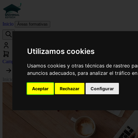
Inicio
Áreas formativas
Utilizamos cookies
Campus virtual
Usamos cookies y otras técnicas de rastreo pa
anuncios adecuados, para analizar el tráfico e
Inicio
›
Informática
›
Curso en Diseño Web y Navegación en Internet
Aceptar
Rechazar
Configurar