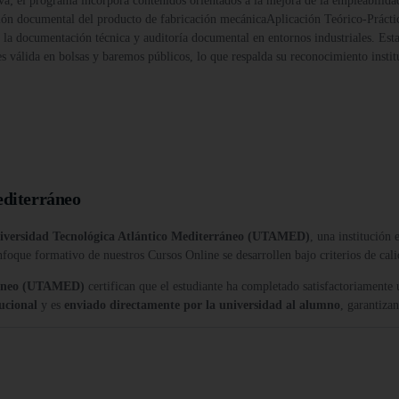
va; el programa incorpora contenidos orientados a la mejora de la empleabilida
ión documental del producto de fabricación mecánicaAplicación Teórico-Prácti
de la documentación técnica y auditoría documental en entornos industriales. Es
álida en bolsas y baremos públicos, lo que respalda su reconocimiento instituc
editerráneo
iversidad Tecnológica Atlántico Mediterráneo (UTAMED)
, una institución
nfoque formativo de nuestros Cursos Online se desarrollen bajo criterios de cali
rráneo (UTAMED)
certifican que el estudiante ha completado satisfactoriamente
tucional
y es
enviado directamente por la universidad al alumno
, garantiza