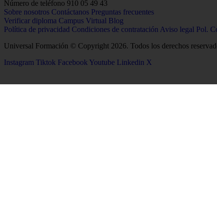
Número de teléfono
910 05 49 43
Sobre nosotros
Contáctanos
Preguntas frecuentes
Verificar diploma
Campus Virtual
Blog
Política de privacidad
Condiciones de contratación
Aviso legal
Pol. C
Universal Formación © Copyright 2026. Todos los derechos reservad
Instagram
Tiktok
Facebook
Youtube
Linkedin
X
26
Salud
Ciencias
Enfermería
Química
Psicología
Biología
Celador
Biotecnología
TCAE
Tecnología de los Alim
Medicina
Geología
Logopedia
Ciencias Ambientales
Fisioterapia
Física
Terapia Ocupacional
Producción Agropecuar