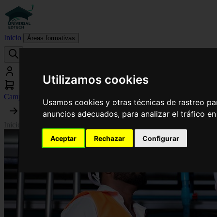
Inicio
Áreas formativas
Utilizamos cookies
Campus virtual
Usamos cookies y otras técnicas de rastreo pa
anuncios adecuados, para analizar el tráfico e
Inicio
›
Mecánica
›
Curso en Administración y Control Documental en l
Aceptar
Rechazar
Configurar