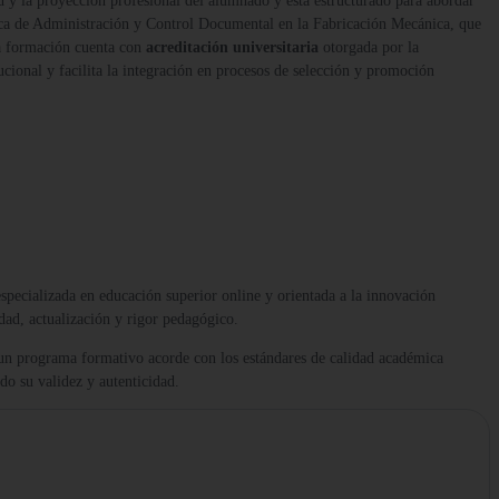
d y la proyección profesional del alumnado y está estructurado para abordar
ca de Administración y Control Documental en la Fabricación Mecánica, que
ta formación cuenta con
acreditación universitaria
otorgada por la
ional y facilita la integración en procesos de selección y promoción
 especializada en educación superior online y orientada a la innovación
dad, actualización y rigor pedagógico.
 un programa formativo acorde con los estándares de calidad académica
ndo su validez y autenticidad.