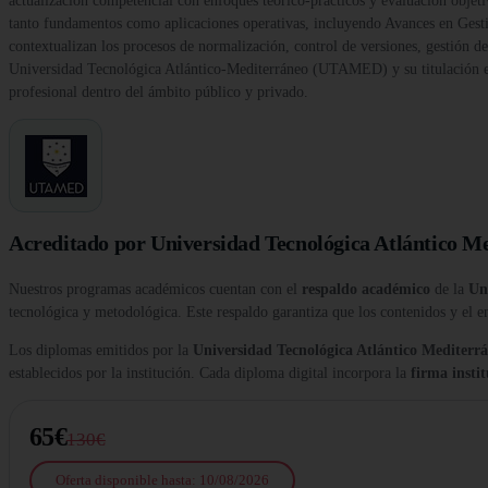
actualización competencial con enfoques teórico-prácticos y evaluación objeti
tanto fundamentos como aplicaciones operativas, incluyendo Avances en Gest
contextualizan los procesos de normalización, control de versiones, gestión 
Universidad Tecnológica Atlántico-Mediterráneo (UTAMED) y su titulación es v
profesional dentro del ámbito público y privado.
Acreditado por Universidad Tecnológica Atlántico M
Nuestros programas académicos cuentan con el
respaldo académico
de la
Un
tecnológica y metodológica. Este respaldo garantiza que los contenidos y el e
Los diplomas emitidos por la
Universidad Tecnológica Atlántico Medite
establecidos por la institución. Cada diploma digital incorpora la
firma insti
65€
130€
Oferta disponible hasta: 10/08/2026