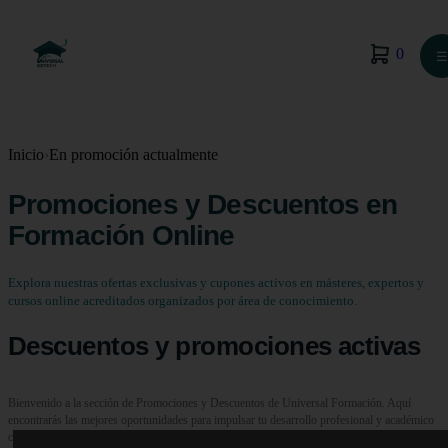
0
☰
Inicio
›
En promoción actualmente
Promociones y Descuentos en
Formación Online
Explora nuestras ofertas exclusivas y cupones activos en másteres, expertos y
cursos online acreditados organizados por área de conocimiento.
Descuentos y promociones activas
Bienvenido a la sección de Promociones y Descuentos de Universal Formación. Aquí
encontrarás las mejores oportunidades para impulsar tu desarrollo profesional y académico
con una amplia variedad de grados, másteres, expertos y cursos online con ofertas