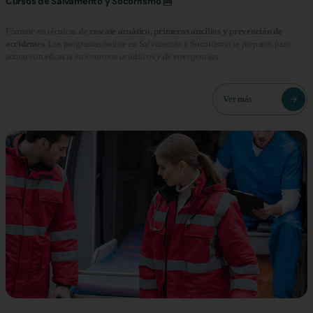
Cursos de Salvamento y Socorrismo 🆘
Fórmate en técnicas de
rescate acuático, primeros auxilios y prevención de
accidentes
. Los programas online en Salvamento y Socorrismo te preparan para
actuar con eficacia en
entornos acuáticos y de emergencias
.
Ver más