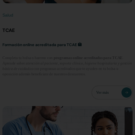
Salud
TCAE
Formación online acreditada para TCAE 🏥
Completa tu bolsa o baremo con
programas online acreditados para TCAE
.
Aprende sobre
atención al paciente, soporte clínico, higiene hospitalaria y gestión
básica de cuidados
con programas acreditados que te ayuden en tu bolsa u
oposición además benefíciate de nuestros descuentos.
Ver más