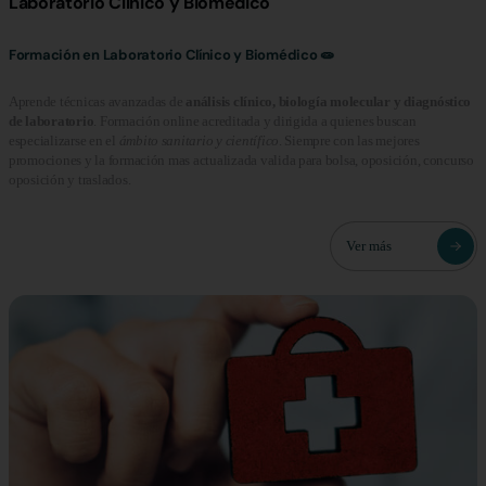
Laboratorio Clínico y Biomédico
Formación en Laboratorio Clínico y Biomédico 🧫
Aprende técnicas avanzadas de
análisis clínico, biología molecular y diagnóstico
de laboratorio
. Formación online acreditada y dirigida a quienes buscan
especializarse en el
ámbito sanitario y científico
. Siempre con las mejores
promociones y la formación mas actualizada valida para bolsa, oposición, concurso
oposición y traslados.
Ver más