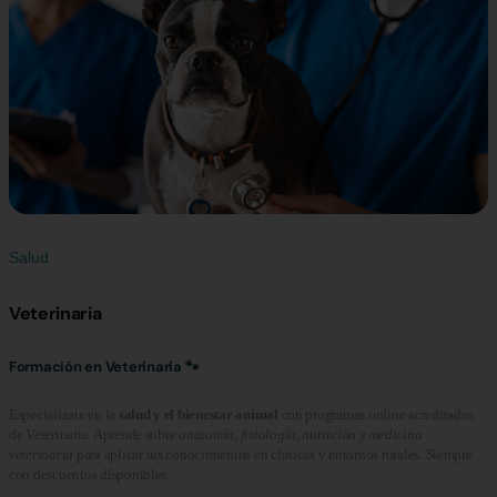
Salud
Veterinaria
Formación en Veterinaria 🐾
Especialízate en la
salud y el bienestar animal
con programas online acreditados
de Veterinaria. Aprende sobre
anatomía, fisiología, nutrición y medicina
veterinaria
para aplicar tus conocimientos en clínicas y entornos rurales. Siempre
con descuentos disponibles.