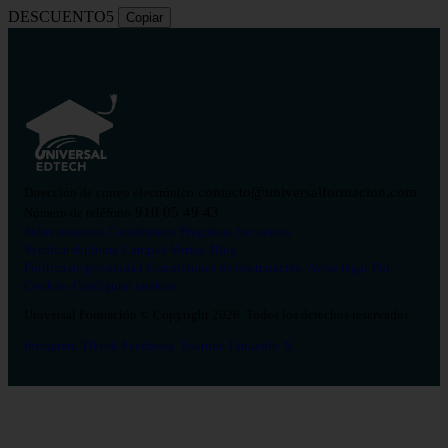
DESCUENTO5
Copiar
contacto@universalformacion.com
Dirección de correo electrónico
910 05 49 43
Número de teléfono
Sobre nosotros
Contáctanos
Preguntas frecuentes
Verificar diploma
Campus Virtual
Blog
Política de privacidad
Condiciones de contratación
Aviso legal
Pol.
Cookies
Configurar cookies
Universal Formación © Copyright 2026. Todos los derechos reservados.
Instagram
Tiktok
Facebook
Youtube
Linkedin
X
Salud
26