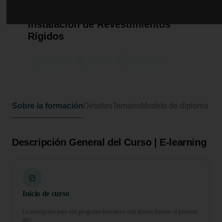
Curso de Desarrollo Profesional en
Métodos Auxiliares en la
Instalación de Revestimientos
Rígidos
150 horas
6 ECTS
Formato online
Sobre la formación
Detalles
Temario
Modelo de diploma
Descripción General del Curso | E-learning
Inicio de curso
La inscripción para este programa formativo está abierta durante el presente
año.