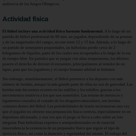
audiencia de los Juegos Olímpicos.​
Actividad física
El fútbol incluye una actividad física bastante fundamental.
A lo largo de un
partido de fútbol profesional de 90 min, un jugador, dependiendo de su postura
y de las magnitudes del campo, recorre entre 12 y 15 km.​​​ Además, a lo largo de
un partido de semejantes propiedades, un futbolista pierde cerca de 2
kilogramos de líquidos, parte de los cuales son recuperados a lo largo de la era
de tiempo libre.​ En partidos que se juegan con altas temperaturas, los árbitros
poseen el derecho de detener el encuentro, principalmente al rededor de un
lapso, para que los jugadores y el cuerpo humano arbitral se hidraten.​
Sin embargo, simultáneamente, el fútbol pertenece a los deportes con más
número de heridas,​ aunque la más grande parte de ellas no son de gravedad. Las
heridas más frecuentes ocurren en las rodillas y los tobillos, gracias a los
movimientos rotativos a los que son sometidos. Las roturas de meniscos y
ligamentos cruzados al costado de los desgarros musculares, son heridas
comunes dentro del fútbol. Las probabilidades de lesión incrementan una vez
que el jugador no obtiene una preparación física correcta, especialmente en un
deportista aficionado, y una vez que el juego se lleva a cabo sobre un lote
irregular. Para futbolistas expertos o semiprofesionales es de esencial
trascendencia la existencia de un preparador físico que regule el tipo de
ejercicio físico, así como la duración y regularidad del mismo. El trabajo del