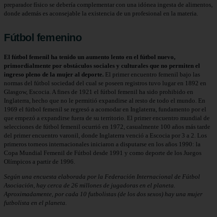
preparador físico se debería complementar con una idónea ingesta de alimentos,
donde además es aconsejable la existencia de un profesional en la materia.
Fútbol femenino
El fútbol femenil ha tenido un aumento lento en el fútbol nuevo,
primordialmente por obstáculos sociales y culturales que no permiten el
ingreso pleno de la mujer al deporte.
​ El primer encuentro femenil bajo las
normas del fútbol sociedad del cual se poseen registros tuvo lugar en 1892 en
Glasgow, Escocia.​ A fines de 1921 el fútbol femenil ha sido prohibido en
Inglaterra, hecho que no le permitió expandirse al resto de todo el mundo. En
1969 el fútbol femenil se regresó a acomodar en Inglaterra, fundamento por el
que empezó a expandirse fuera de su territorio. El primer encuentro mundial de
selecciones de fútbol femenil ocurrió en 1972, casualmente 100 años más tarde
del primer encuentro varonil, donde Inglaterra venció a Escocia por 3 a 2.​ Los
primeros torneos internacionales iniciaron a disputarse en los años 1990: la
Copa Mundial Femenil de Fútbol desde 1991 y como deporte de los Juegos
Olímpicos a partir de 1996.
Según una encuesta elaborada por la Federación Internacional de Fútbol
Asociación, hay cerca de 26 millones de jugadoras en el planeta.
Aproximadamente, por cada 10 futbolistas (de los dos sexos) hay una mujer
futbolista en el planeta.​