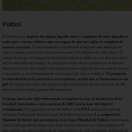
Fútbol
El fútbol es un
deporte
de equipo jugado entre 2 conjuntos de once jugadores
cada uno y ciertos árbitros que se ocupan de que las reglas se cumplan de
manera correcta.
Es extensamente considerado el deporte más habitual de
todo el mundo, puesto que lo practican unas 270 millones de individuos.​ El
campo de juego es rectangular de césped natural o artificial, con una portería o
arco a cada lado del campo. Se juega por medio de una pelota que se debería
mover por medio del campo con cualquier parte corporal que no sean los brazos
o las manos, y mayoritariamente con los pies (de allí su nombre).
El propósito
es introducirla en la portería o arco opuesto, acción que se llama marcar un
gol.
El equipo que meta más goles al cabo del partido, de una duración de 90
min, es el que resulta ganador del encuentro.
El juego nuevo ha sido reinventado en Inglaterra tras la formación de la
Football Association, cuyas normas de 1863 son la base del deporte
actualmente.
El organismo rector del fútbol es la
FIFA
, más notoria por su
acrónimo Federación Internacional de Fútbol Asociación.
La competición
Mundial de fútbol más prestigiosa es la Copa Mundial de Fútbol
, estructurada
cada 4 años por dicho organismo. Este acontecimiento es el más popular y el
que cuenta con más proporción de espectadores de todo el mundo, doblando la