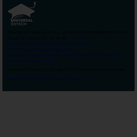
contacto@universalformacion.com
Dirección de correo electrónico
910 05 49 43
Número de teléfono
Sobre nosotros
Contáctanos
Preguntas frecuentes
Verificar diploma
Campus Virtual
Blog
Política de privacidad
Condiciones de contratación
Aviso legal
Pol.
Cookies
Configurar cookies
Universal Formación © Copyright 2026. Todos los derechos reservados.
Instagram
Tiktok
Facebook
Youtube
Linkedin
X
Salud
26
Enfermería
Psicología
Celador