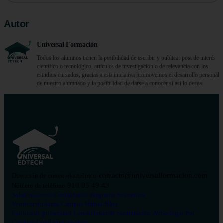
Autor
Universal Formación
Todos los alumnos tienen la posibilidad de escribir y publicar post de interés
científico o tecnológico, artículos de investigación o de relevancia con los
estudios cursados, gracias a esta iniciativa promovemos el desarrollo personal
de nuestro alumnado y la posibilidad de darse a conocer si así lo desea.
contacto@universalformacion.com
Dirección de correo electrónico
910 05 49 43
Número de teléfono
Sobre nosotros
Contáctanos
Preguntas frecuentes
Verificar diploma
Campus Virtual
Blog
Política de privacidad
Condiciones de contratación
Aviso legal
Pol.
Cookies
Configurar cookies