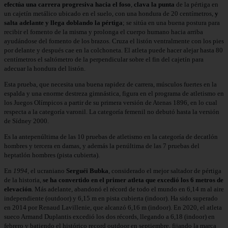
efectúa una carrera progresiva hacia el foso
,
clava la punta
de la pértiga en
un cajetín metálico ubicado en el suelo, con una hondura de 20 centímetros,
y
salta adelante y llega doblando la pértiga
; se sitúa en una buena postura para
recibir el fomento de la misma y prolonga el cuerpo humano hacia arriba
ayudándose del fomento de los brazos. Cruza el listón ventralmente con los pies
por delante y después cae en la colchoneta. El atleta puede hacer alejar hasta 80
centímetros el saltómetro de la perpendicular sobre el fin del cajetín para
adecuar la hondura del listón.
Esta prueba, que necesita una buena rapidez de carrera, músculos fuertes en la
espalda y una enorme destreza gimnástica, figura en el programa de atletismo en
los Juegos Olímpicos a partir de su primera versión de Atenas 1896, en lo cual
respecta a la categoría varonil. La categoría femenil no debutó hasta la versión
de Sídney 2000.
Es la antepenúltima de las 10 pruebas de atletismo en la categoría de decatlón
hombres y tercera en damas, y además la penúltima de las 7 pruebas del
heptatlón hombres (pista cubierta).
En
1994,
el ucraniano
Serguéi Bubka
, considerado el mejor saltador de pértiga
de la historia,
se ha convertido en el primer atleta que excedió los 6 metros de
elevación
. Más adelante, abandonó el récord de todo el mundo en 6,14 m al aire
independiente (outdoor) y 6,15 m en pista cubierta (indoor). Ha sido superado
en 2014 por Renaud Lavillenie, que alcanzó 6,16 m (indoor). En 2020, el atleta
sueco Armand Duplantis excedió los dos récords, llegando a 6,18 (indoor) en
febrero y batiendo el histórico record outdoor en septiembre, fijando la marca