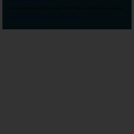
Universal Formación © Copyright 2026. Todos los derechos reservados.
Instagram
Tiktok
Facebook
Youtube
Linkedin
X
Salud
26
Enfermería
Psicología
Celador
TCAE
Medicina
Logopedia
Fisioterapia
Terapia Ocupacional
Farmacia
Estética Integral y Bienestar
Veterinaria