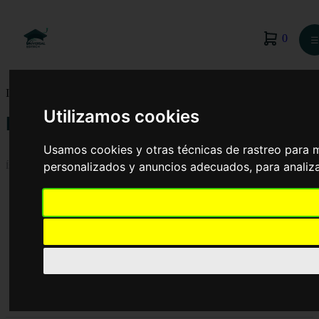
0
☰
Inicio
›
Blog
›
Pértiga
Utilizamos cookies
Pértiga
Usamos cookies y otras técnicas de rastreo para 
personalizados y anuncios adecuados, para analiza
Índice
Salto con pértiga
Pértiga
Historia
Características de las pértigas